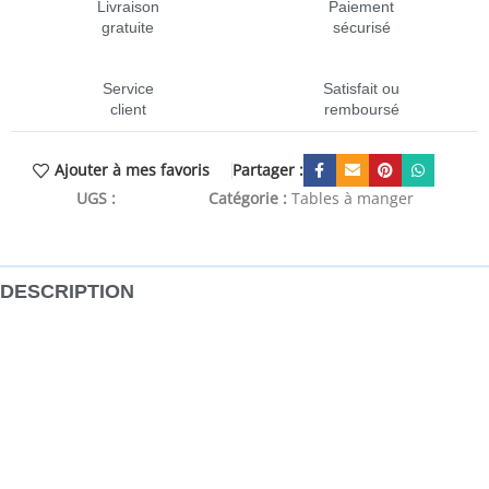
Livraison
Paiement
gratuite
sécurisé
Service
Satisfait ou
client
remboursé
Partager :
Ajouter à mes favoris
UGS :
CEN-321573
Catégorie :
Tables à manger
DESCRIPTION
Cette table de salle à manger en bois de style industriel
constitue un complément captivant à votre cuisine ou salle
à manger. La table de salle à manger est fabriquée en bois
massif de récupération, provenant des solives, des
planchers et des poutres de soutien de vieux bâtiments
démolis. De plus, elle peut se composer de différents types
de bois tels que le teck, le bois dur, le bois tropical, le bois