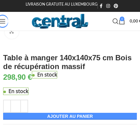
LIVRAISON GRATUITE AU LUXEMBOURG
🎁 20€ offerts dès 200€ - Code : MOIEN20
🏷️ 15€ dès 120€ - MOIEN
0
0,00
Accueil
Maison & Jardin
Meuble
Tables
Tables à manger
Agrandir
Table à manger 140x140x75 cm Bois
de récupération massif
En stock
298,90
€
En stock
AJOUTER AU PANIER