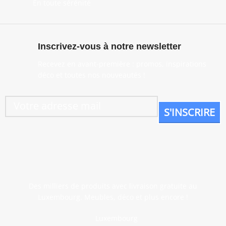
En toute sérénité
Inscrivez-vous à notre newsletter
Recevez en avant-première : promos, inspirations
déco et toutes nos nouveautés !
Des milliers de produits avec livraison gratuite au
Luxembourg. Meubles, déco et plus encore !
Luxembourg