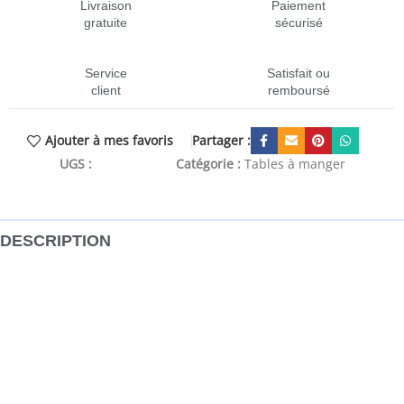
Livraison
Paiement
gratuite
sécurisé
Service
Satisfait ou
client
remboursé
Partager :
Ajouter à mes favoris
UGS :
CEN-4008303
Catégorie :
Tables à manger
DESCRIPTION
Profitez chaque jour d’un repas parfait en famille ou entre
amis autour de cette table à manger ! Stable et durable : le
bois d’ingénierie est un matériau polyvalent apprécié pour
sa surface lisse, sa stabilité et sa durabilité. Il résiste à la
déformation et au fendillement, ce qui en fait un excellent
choix pour une large gamme d’utilisations telles que les
meubles, la construction et les projets de rénovation.Cadre