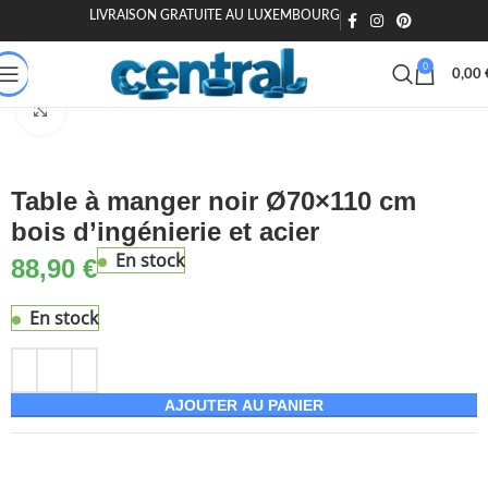
LIVRAISON GRATUITE AU LUXEMBOURG
🎁 20€ offerts dès 200€ - Code : MOIEN20
🏷️ 15€ dès 120€ - MOIEN
0
0,00
Accueil
Maison & Jardin
Meuble
Tables
Tables à manger
Agrandir
Table à manger noir Ø70×110 cm
bois d’ingénierie et acier
En stock
88,90
€
En stock
AJOUTER AU PANIER