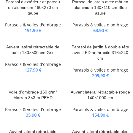
Parasol d’extérieur et poteau
Parasol de jardin avec mât en
en aluminium 460×270 cm
aluminium 180×110 cm Bleu
taupe
azuré
Parasols & voiles d'ombrage
Parasols & voiles d'ombrage
191,90
€
63,90
€
Auvent latéral rétractable de
Parasol de jardin à double tête
patio 180×500 cm Gris
avec LED anthracite 316×240
cm
Parasols & voiles d'ombrage
127,90
€
Parasols & voiles d'ombrage
209,90
€
Voile d’ombrage 160 g/m²
Auvent latéral rétractable rouge
Marron 3×3 m PEHD
140×1000 cm
Parasols & voiles d'ombrage
Parasols & voiles d'ombrage
35,90
€
154,90
€
Auvent latéral rétractable
Auvent latéral rétractable bleu