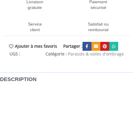
Livraison
Paiement
gratuite
sécurisé
Service
Satisfait ou
client
remboursé
Partager :
Ajouter à mes favoris
UGS :
CEN-311128
Catégorie :
Parasols & voiles d'ombrage
DESCRIPTION
Créez un petit abri contre le soleil, où vous voulez, avec ce
parasol en PEHD. C’est le parasol idéal qui peut être utilisé
dans tous les espaces d’extérieur tels que votre jardin,
terrasse, aire de jeux ou balcon. La voile solaire, faite de
100 % PEHD (polyéthylène haute densité), vous protège de
la lumière directe du soleil, permet suffisamment de vent
et est perméable à l’eau. Le PEHD est spécialement traité,