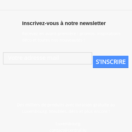
Inscrivez-vous à notre newsletter
Recevez en avant-première : promos, inspirations
déco et toutes nos nouveautés !
Des milliers de produits avec livraison gratuite au
Luxembourg. Meubles, déco et plus encore !
Luxembourg
contact@central.lu