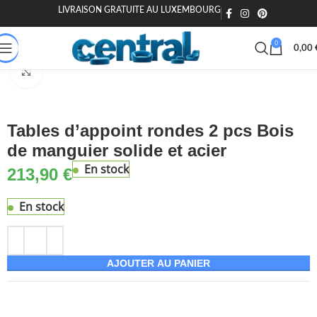
LIVRAISON GRATUITE AU LUXEMBOURG
🎁 20€ offerts dès 200€ - Code : MOIEN20
🏷️ 15€ dès 120€ - MOIEN
0
0,00
Accueil
Maison & Jardin
Meuble
Tables
Tables d'appoint
Agrandir
Tables d’appoint rondes 2 pcs Bois
de manguier solide et acier
En stock
213,90
€
En stock
AJOUTER AU PANIER