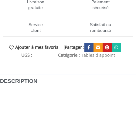
Livraison
Paiement
gratuite
sécurisé
Service
Satisfait ou
client
remboursé
Partager :
Ajouter à mes favoris
UGS :
CEN-286470
Catégorie :
Tables d'appoint
DESCRIPTION
Notre table d’appoint de style industriel dégage un charme
vintage et fait un supplément frappant à votre maison.
Cette table d’appoint en bois est fabriquée à la main à
partir de bois de manguier massif et d’une base en acier
enduit de poudre, ce qui la rend stable et durable. Le
savoir-faire et les magnifiques veines du bois rendent
chaque meuble unique et légèrement différent l’un de