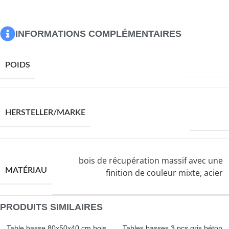
1 x table basse grande
1 x table basse petite
INFORMATIONS COMPLÉMENTAIRES
14900,0 g
POIDS
VIDAXL
HERSTELLER/MARKE
bois de récupération massif avec une
MATÉRIAU
finition de couleur mixte, acier
PRODUITS SIMILAIRES
Table basse 80x50x40 cm bois
Tables basses 3 pcs gris béton