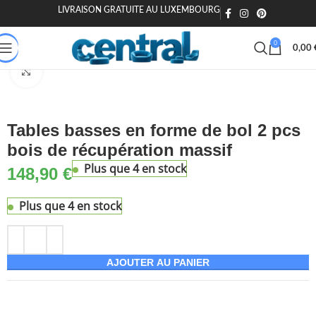
LIVRAISON GRATUITE AU LUXEMBOURG
🎁 20€ offerts dès 200€ - Code : MOIEN20
🏷️ 15€ dès 120€ - MOIEN
0
0,00
Accueil
Maison & Jardin
Meuble
Tables
Tables basses
Agrandir
Tables basses en forme de bol 2 pcs
bois de récupération massif
Plus que 4 en stock
148,90
€
Plus que 4 en stock
AJOUTER AU PANIER