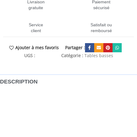
Livraison
Paiement
gratuite
sécurisé
Service
Satisfait ou
client
remboursé
Partager :
Ajouter à mes favoris
UGS :
CEN-352050
Catégorie :
Tables basses
DESCRIPTION
Détendez-vous et profitez du bon temps avec la famille et
les amis autour de ces tables basses rétro ! Bois massif de
récupération : le bois massif de récupération se compose
de bois réutilisés tels que le teck, le manguier, le pin et le
hêtre. Ces matériaux sont recyclés à partir d’anciens
bâtiments tels que des usines, des remises et des bateaux.
Comme chaque pièce est faite à la main, les couleurs