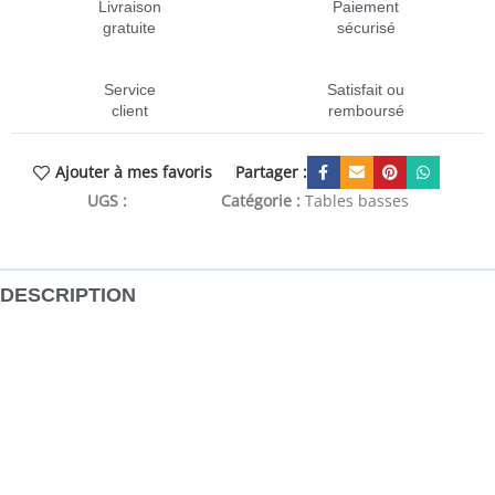
Livraison
Paiement
gratuite
sécurisé
Service
Satisfait ou
client
remboursé
Partager :
Ajouter à mes favoris
UGS :
CEN-830873
Catégorie :
Tables basses
DESCRIPTION
Ajoutez une touche d’élégance à votre salon avec ces
tables basses élégantes. Matériau durable : le bois
d’ingénierie est d’une qualité exceptionnelle avec une
surface lisse et présente également résistance, stabilité et
résistance à l’humidité. Fabriquée en bois d’ingénierie, la
table d’appoint est facile à nettoyer avec un chiffon
humide.Grand espace de rangement : le bout de canapé