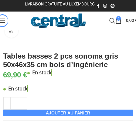
LIVRAISON GRATUITE AU LUXEMBOURG
🎁 20€ offerts dès 200€ - Code : MOIEN20
🏷️ 15€ dès 120€ - MOIEN
0
0,00
Accueil
Maison & Jardin
Meuble
Tables
Tables basses
Agrandir
Tables basses 2 pcs sonoma gris
50x46x35 cm bois d’ingénierie
En stock
69,90
€
En stock
AJOUTER AU PANIER