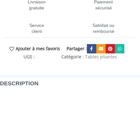
Livraison
Paiement
gratuite
sécurisé
Service
Satisfait ou
client
remboursé
Partager :
Ajouter à mes favoris
UGS :
CEN-142920
Catégorie :
Tables pliantes
DESCRIPTION
Cette table pliante à coller, dotée de marquages pratiques
sur les côtés, est idéale pour un large éventail
d’utilisations, telles que le collage de papiers peints, la
décoration intérieure, les projets d’artisanat, la mesure de
matériaux, etc. Cette table à tréteau est dotée d’un cadre
en aluminium résistant et léger et d’un dessus de table en
MDF noir facile à nettoyer, avec une capacité de charge