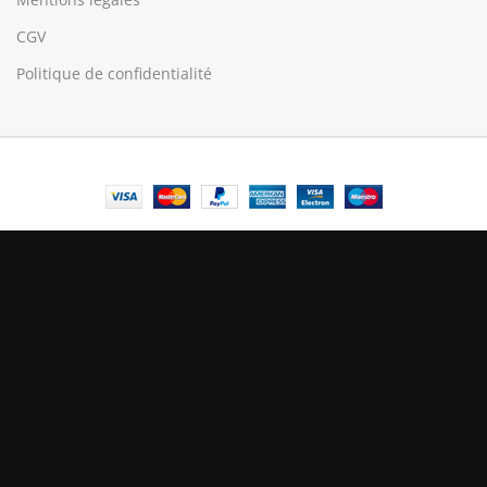
CGV
Politique de confidentialité
© Central Luxembourg | 2025
Central
Le mode maintenance est actif
Site will be available soon. Thank you for your patience!