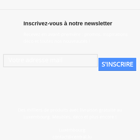
Inscrivez-vous à notre newsletter
Recevez en avant-première : promos, inspirations
déco et toutes nos nouveautés !
Des milliers de produits avec livraison gratuite au
Luxembourg. Meubles, déco et plus encore !
Luxembourg
contact@central.lu