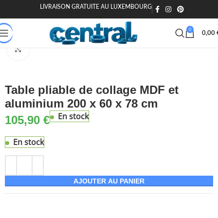
LIVRAISON GRATUITE AU LUXEMBOURG
🎁 20€ offerts dès 200€ - Code : MOIEN20
🏷️ 15€ dès 120€ - MOIEN
0
0,00
Accueil
Maison & Jardin
Meuble
Tables
Tables pliantes
Agrandir
Table pliable de collage MDF et
aluminium 200 x 60 x 78 cm
En stock
105,90
€
En stock
AJOUTER AU PANIER