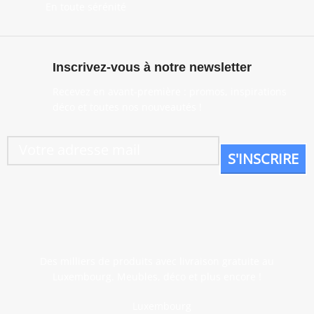
En toute sérénité
Inscrivez-vous à notre newsletter
Recevez en avant-première : promos, inspirations
déco et toutes nos nouveautés !
Des milliers de produits avec livraison gratuite au
Luxembourg. Meubles, déco et plus encore !
Luxembourg