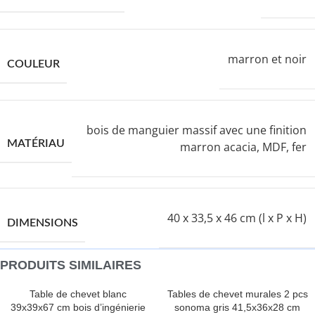
marron et noir
COULEUR
bois de manguier massif avec une finition
MATÉRIAU
marron acacia, MDF, fer
40 x 33,5 x 46 cm (l x P x H)
DIMENSIONS
PRODUITS SIMILAIRES
Table de chevet blanc
Tables de chevet murales 2 pcs
39x39x67 cm bois d’ingénierie
sonoma gris 41,5x36x28 cm