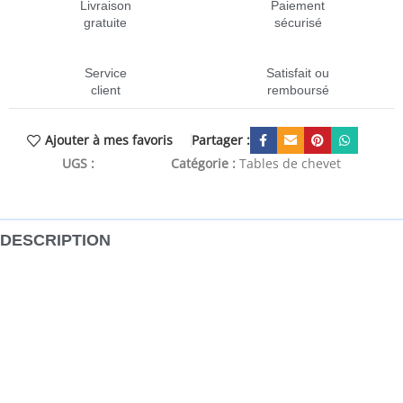
Livraison
Paiement
gratuite
sécurisé
Service
Satisfait ou
client
remboursé
Partager :
Ajouter à mes favoris
UGS :
CEN-356779
Catégorie :
Tables de chevet
DESCRIPTION
Cette table de chevet au design élégant est un supplément
intemporel à votre décoration intérieure. Bois de manguier
massif : le bois de manguier massif est un bois dur tropical
solide qui fait des meubles robustes. Ses beaux grains de
bois rendent chaque meuble légèrement différent l’un de
l’autre. Fabriquée en bois de manguier massif, le meuble
est durable et stable.Porte pratique : gardez votre espace