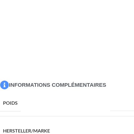
bien rangé en cachant les petits objets essentiels derrière
la porte de la table de chevet.Dessus stable : le dessus de
l’armoire latérale est parfait pour exposer vos objets
décoratifs, cadres photo et plantes en pot.Pieds robustes :
les pieds en fer ajoutent à la robustesse et à la stabilité du
mobilier de chambre.
Couleur : marron et noir
Matériau : bois de manguier massif avec une finition marron
acacia, MDF, fer
Dimensions : 40 x 33,5 x 46 cm (l x P x H)
L’assemblage est requis
INFORMATIONS COMPLÉMENTAIRES
9150,0 g
POIDS
VIDAXL
HERSTELLER/MARKE