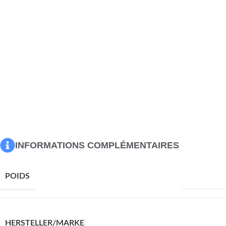
bien organisés et facilement accessibles.Fonction
d’affichage : vous pouvez également placer vos photos,
décorations ou fleurs préférées sur la table de chevet pour
enrichir votre espace de vie. Bon à savoir :Pour faciliter au
maximum le montage, chaque produit est livré avec des
instructions. Attention :Pour éviter qu’il ne soit renversé, ce
produit doit être utilisé avec le dispositif de fixation au mur
fourni.
Couleur : chêne fumé
Matériau : bois d’ingénierie, bois d’eucalyptus
Dimensions : 40 x 35 x 70 cm (L x l x H)
INFORMATIONS COMPLÉMENTAIRES
13640,0 g
POIDS
VIDAXL
HERSTELLER/MARKE