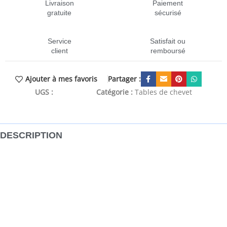
Livraison
Paiement
gratuite
sécurisé
Service
Satisfait ou
client
remboursé
Partager :
Ajouter à mes favoris
UGS :
CEN-819702
Catégorie :
Tables de chevet
DESCRIPTION
Cette table de chevet au design élégant est un supplément
intemporel à votre décoration intérieure. Matériau durable
: le bois d’ingénierie est d’une qualité exceptionnelle avec
une surface lisse et présente également résistance,
stabilité et résistance à l’humidité.Grand espace de
rangement : l’armoire offre un grand espace de rangement
pour garder vos différents articles essentiels quotidiens