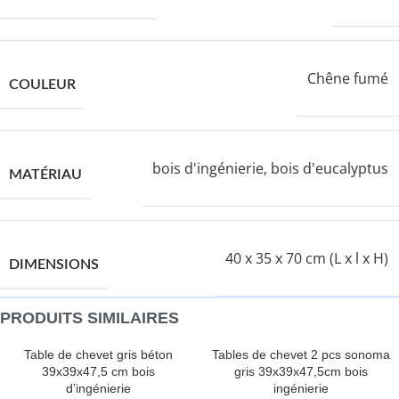
Chêne fumé
COULEUR
bois d'ingénierie, bois d'eucalyptus
MATÉRIAU
40 x 35 x 70 cm (L x l x H)
DIMENSIONS
PRODUITS SIMILAIRES
Table de chevet gris béton
Tables de chevet 2 pcs sonoma
39x39x47,5 cm bois
gris 39x39x47,5cm bois
d’ingénierie
ingénierie