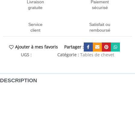
Livraison
Paiement
gratuite
sécurisé
Service
Satisfait ou
client
remboursé
Partager :
Ajouter à mes favoris
UGS :
CEN-808125
Catégorie :
Tables de chevet
DESCRIPTION
Cette table de chevet en bois constitue un excellent
complément décoratif et pratique à votre décoration.
L’armoire de lit est fabriquée en bois de pin massif, ce qui
la rend robuste et stable. Le bois de pin massif a la force de
supporter le poids et de résister aussi à l’usure du temps.
L’artisanat exquis et les beaux grains de bois rendent
chaque pièce légèrement différente l’une de l’autre. De