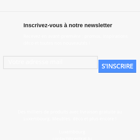
Inscrivez-vous à notre newsletter
Recevez en avant-première : promos, inspirations
déco et toutes nos nouveautés !
Des milliers de produits avec livraison gratuite au
Luxembourg. Meubles, déco et plus encore !
Luxembourg
contact@central.lu