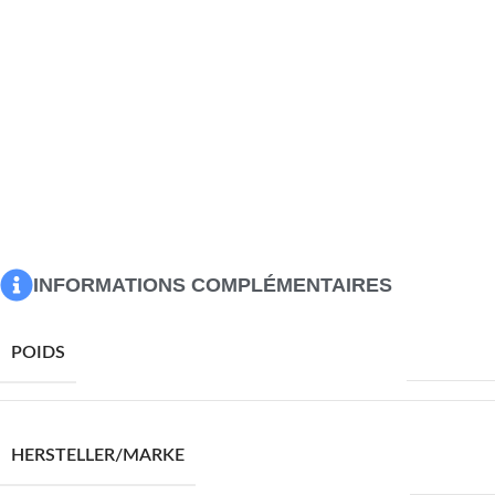
plus, cette table de chevet dispose d’un grand espace de
rangement pour garder vos articles importants organisés
et à portée de main. Améliorez votre intérieur avec cette
élégante table de chevet !
Couleur : Blanc
Matériau : bois de pin massif
Dimensions : 40 x 31 x 50 cm (L x l x H)
L’assemblage est requis
ATTENTION
: afin d’éviter qu’il ne bascule, ce produit doit être
utilisé avec le dispositif de fixation murale fourni
INFORMATIONS COMPLÉMENTAIRES
6510,0 g
POIDS
VIDAXL
HERSTELLER/MARKE