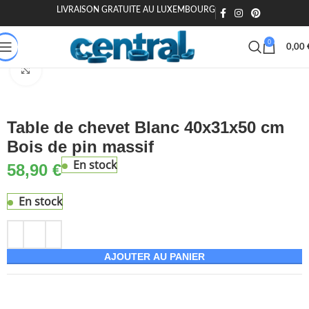
LIVRAISON GRATUITE AU LUXEMBOURG
🎁 20€ offerts dès 200€ - Code : MOIEN20
🏷️ 15€ dès 120€ - MOIEN
0
0,00
 & Jardin
Chambre & literie
Mobilier de chambre
Tables de chevet
Agrandir
Table de chevet Blanc 40x31x50 cm
Bois de pin massif
En stock
58,90
€
En stock
AJOUTER AU PANIER