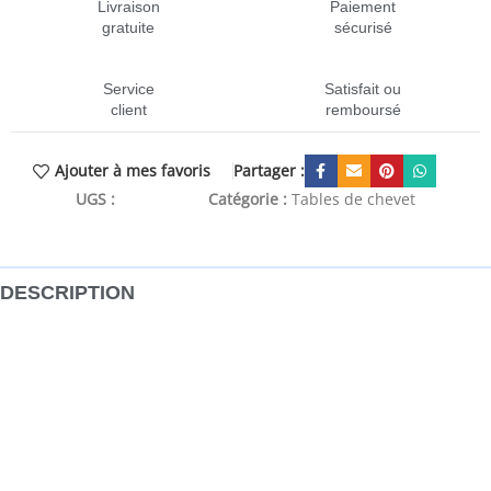
Livraison
Paiement
gratuite
sécurisé
Service
Satisfait ou
client
remboursé
Partager :
Ajouter à mes favoris
UGS :
CEN-350976
Catégorie :
Tables de chevet
DESCRIPTION
Ajoutez une touche industrielle à votre pièce avec la table
de chevet ! Elle est un supplément pratique et décoratif à
votre maison. Bois de pin massif : l’armoire est fabriquée
en bois de pin massif, qui est un matériau naturel
magnifique. Le bois de pin a un grain droit, et les nœuds
donnent au matériau son aspect caractéristique et
rustique.Grand espace de rangement : avec 3 tiroirs, la