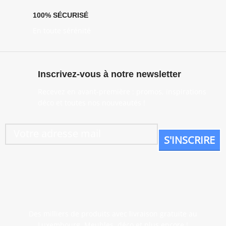
100% SÉCURISÉ
En toute sérénité
Inscrivez-vous à notre newsletter
Recevez en avant-première : promos, inspirations
déco et toutes nos nouveautés !
Des milliers de produits avec livraison gratuite au
Luxembourg. Meubles, déco et plus encore !