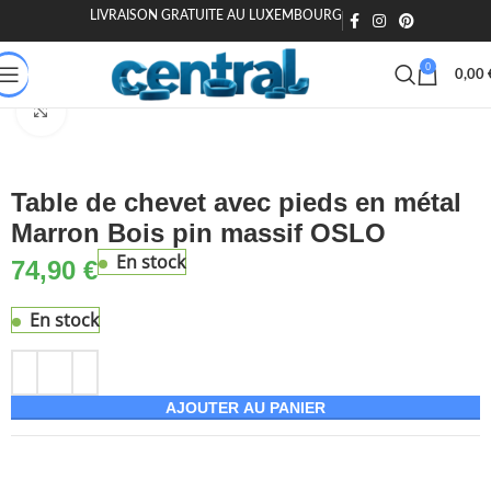
LIVRAISON GRATUITE AU LUXEMBOURG
🎁 20€ offerts dès 200€ - Code : MOIEN20
🏷️ 15€ dès 120€ - MOIEN
0
0,00
 & Jardin
Chambre & literie
Mobilier de chambre
Tables de chevet
Agrandir
Table de chevet avec pieds en métal
Marron Bois pin massif OSLO
En stock
74,90
€
En stock
AJOUTER AU PANIER