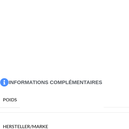
pour une utilisation quotidienne à l’extérieur.Design
mosaïque : la table d’extérieur contribue à créer une
atmosphère méditerranéenne à l’intérieur ou à l’extérieur
avec son design mosaïque. Bon à savoir :Pour que vos
meubles d’extérieur restent beaux, nous vous
recommandons de les protéger avec une housse
imperméable.
Couleur : terre cuite
Matériau : fer enduit de poudre, céramique
Dimensions : 50 x 70 cm (Diamètre x H)
Assemblage requis : oui
INFORMATIONS COMPLÉMENTAIRES
11500,0 g
POIDS
VIDAXL
HERSTELLER/MARKE