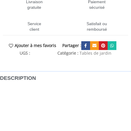
Livraison
Paiement
gratuite
sécurisé
Service
Satisfait ou
client
remboursé
Partager :
Ajouter à mes favoris
UGS :
CEN-4003398
Catégorie :
Tables de jardin
DESCRIPTION
Cette table de bistrot mosaïque, avec un dessus de table
en céramique imperméable, deviendra le point central de
votre jardin, balcon ou patio. Dessus stable et facile à
nettoyer : cette table de jardin a un dessus en céramique
robuste, durable et facile à nettoyer avec un chiffon
humide.Cadre robuste et stable : le cadre en fer enduit de
poudre assure la solidité et la stabilité de la table de bistrot