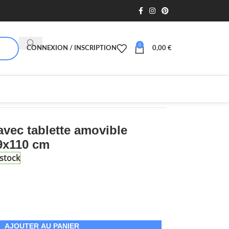
0
CONNEXION / INSCRIPTION
0,00
€
avec tablette amovible
9x110 cm
stock
AJOUTER AU PANIER