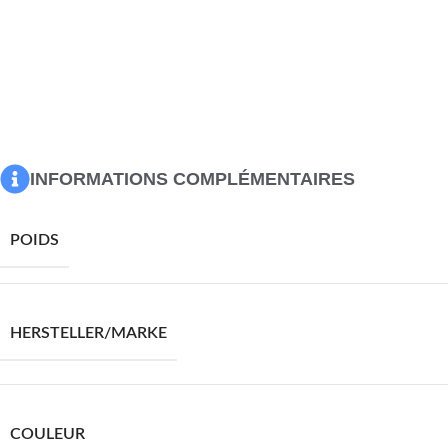
vous à l’aise et savourez un verre ou un repas en famille ou 
facile à assembler.
Couleur : Chêne
Matériau : bois d’ingénierie
Dimensions totales : 138 x 39 x 110 cm (L x l x H)
Dimensions de la tablette : 90 x 39 x 107 cm (L x l x H)
La tablette est amovible
INFORMATIONS COMPLÉMENTAIRES
POIDS
HERSTELLER/MARKE
COULEUR