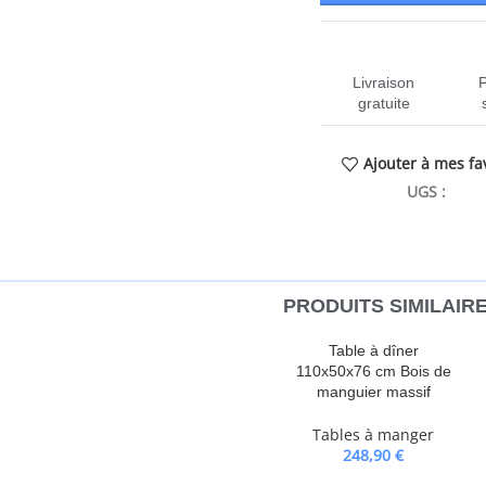
Livraison
gratuite
Ajouter à mes fa
UGS :
CEN-
PRODUITS SIMILAIR
espace est un peu limité en raison
Table à dîner
ette table un supplément chic à
110x50x76 cm Bois de
ingénierie robuste, elle est
manguier massif
et le triangle de renforcement de la
Tables à manger
vec sa hauteur idéale et son design
248,90
€
ration de votre maison. Sentez-