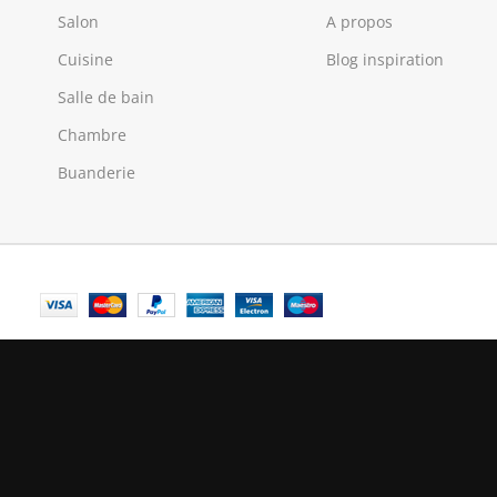
Salon
A propos
Cuisine
Blog inspiration
Salle de bain
Chambre
Buanderie
© Central Luxembourg | 2025
Central
139,90
€
En stock