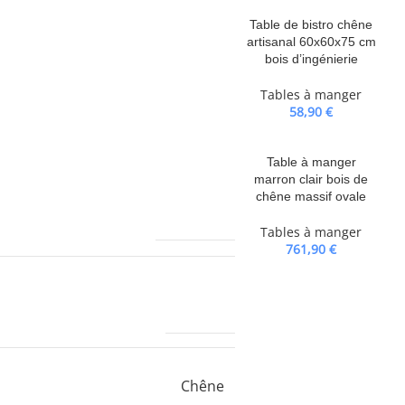
entre amis ! La table de bar est
Table de bistro chêne
artisanal 60x60x75 cm
bois d’ingénierie
Tables à manger
58,90
€
Table à manger
marron clair bois de
chêne massif ovale
46210,0 g
Tables à manger
761,90
€
VIDAXL
Chêne