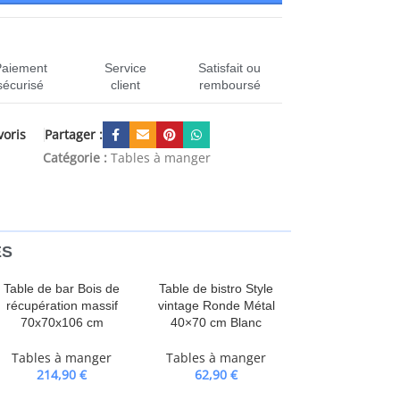
Paiement
Service
Satisfait ou
sécurisé
client
remboursé
Partager :
voris
280224
Catégorie :
Tables à manger
ES
Table de bar Bois de
Table de bistro Style
récupération massif
vintage Ronde Métal
70x70x106 cm
40×70 cm Blanc
Tables à manger
Tables à manger
214,90
€
62,90
€