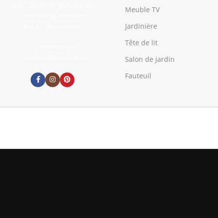
avec livraison gratuite au
Meuble TV
Luxembourg. Meubles,
déco et plus encore !
Jardinière
Tête de lit
Luxembourg
contact@central.lu
Salon de jardin
Fauteuil
Table de bar avec tablette amovible Chêne 138x39x110 cm