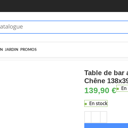
 dès 70€ - MOIEN10
🏷️ 5€ dès 35€ - MOIEN5
IN
JARDIN
PROMOS
 bar avec tablette amovible Chêne 138x39x110 cm
Table de bar 
Chêne 138x3
En 
139,90
€
En stock