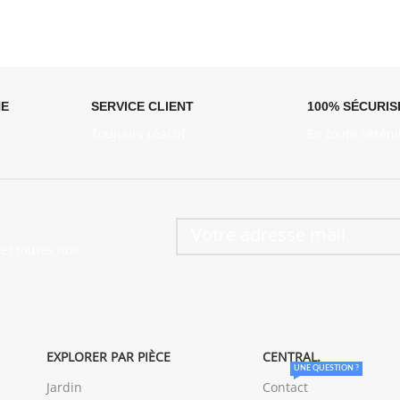
NE
SERVICE CLIENT
100% SÉCURIS
Toujours réactif
En toute séréni
et toutes nos
EXPLORER PAR PIÈCE
CENTRAL.
UNE QUESTION ?
Jardin
Contact