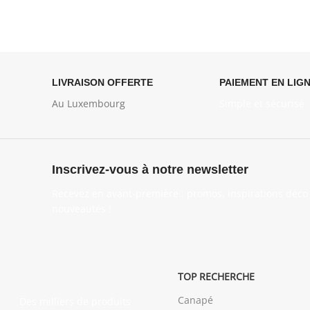
LIVRAISON OFFERTE
PAIEMENT EN LIG
Au Luxembourg
Simple et sécurisé
Inscrivez-vous à notre newsletter
Recevez en avant-première : promos, inspirations déco 
nouveautés !
TOP RECHERCHE
Canapé
Des milliers de produits