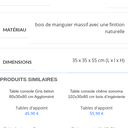
bois de manguier massif avec une finition
MATÉRIAU
naturelle
35 x 35 x 55 cm (L x l x H)
DIMENSIONS
PRODUITS SIMILAIRES
Table console Gris béton
Table console chêne sonoma
80x30x80 cm Aggloméré
102x30x80 cm bois d’ingénierie
Tables d'appoint
Tables d'appoint
45,90
€
55,90
€