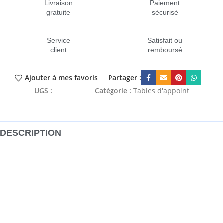
Livraison
Paiement
gratuite
sécurisé
Service
Satisfait ou
client
remboursé
Partager :
Ajouter à mes favoris
UGS :
CEN-286183
Catégorie :
Tables d'appoint
DESCRIPTION
Fabriquée en bois de manguier massif, notre table
d’appoint en bois dégage un charme rustique qui sera un
supplément distinctif à l’intérieur de votre maison. Elle
peut être utilisée comme tabouret, support de téléphone,
table de chevet, etc. Cette table d’appoint est fabriquée en
bois de manguier massif avec une finition naturelle. Le bois
de manguier est un bois dur dense et robuste qui a des