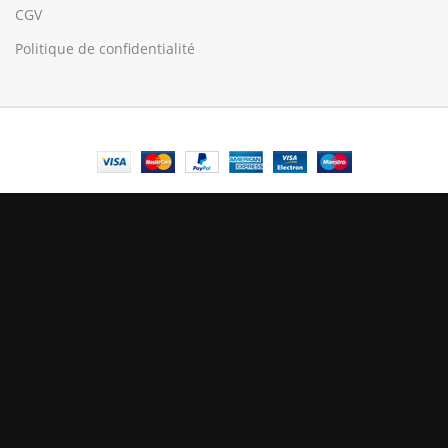
CGV
Politique de confidentialité
© Central Luxembourg | 2025
Central
Le mode maintenance est actif
Site will be available soon. Thank you for your patience!