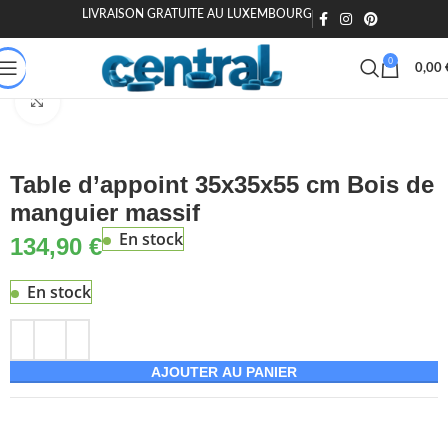
LIVRAISON GRATUITE AU LUXEMBOURG
🎁 20€ offerts dès 200€ - Code : MOIEN20
🏷️ 15€ dès 120€ - MOIEN
0
0,00
Accueil
Maison & Jardin
Meuble
Tables
Tables d'appoint
Agrandir
Table d’appoint 35x35x55 cm Bois de
manguier massif
En stock
134,90
€
En stock
AJOUTER AU PANIER