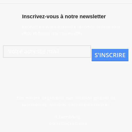
Inscrivez-vous à notre newsletter
Recevez en avant-première : promos, inspirations
déco et toutes nos nouveautés !
Des milliers de produits avec livraison gratuite au
Luxembourg. Meubles, déco et plus encore !
Luxembourg
contact@central.lu