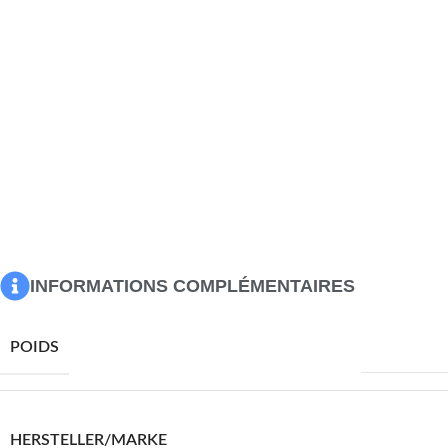
belles stries et des contours sur sa surface. Les pieds
courbés résistants contribuent à la construction robuste.
Ce bout de canapé est facile à assembler. Remarque
importante : les couleurs peuvent varier d’une pièce à
l’autre, ce qui rend chaque table unique. La livraison est
aléatoire, ce qui garantit l’exclusivité et l’individualité de
votre produit.
Matériau : bois de manguier massif avec une finition naturelle
Dimensions : 35 x 35 x 55 cm (L x l x H)
Avec un design torsadé
Assemblage requis : non
INFORMATIONS COMPLÉMENTAIRES
10800,0 g
POIDS
VIDAXL
HERSTELLER/MARKE