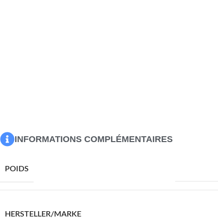
table, offrant beaucoup d’espace de rangement pour une
grande variété de besoins.Dessus pratique : le dessus de
table offre une surface sécurisée pour placer des
collations, des boissons, des vases, des bols de fruits ou
d’autres articles décoratifs.Design spécial : le bout de
canapé aux lignes droites obtient un caractère spécial
grâce aux compartiments asymétriques.
Couleur : vieux bois
Matériau : bois d’ingénierie
Dimensions : 105 x 55 x 32 cm (L x l x H)
Assemblage requis : oui
INFORMATIONS COMPLÉMENTAIRES
20330,0 g
POIDS
VIDAXL
HERSTELLER/MARKE