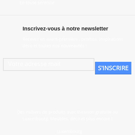
En toute sérénité
Inscrivez-vous à notre newsletter
Recevez en avant-première : promos, inspirations
déco et toutes nos nouveautés !
Des milliers de produits avec livraison gratuite au
Luxembourg. Meubles, déco et plus encore !
Luxembourg