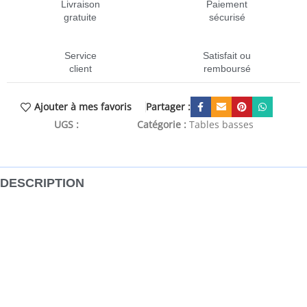
Livraison
Paiement
gratuite
sécurisé
Service
Satisfait ou
client
remboursé
Partager :
Ajouter à mes favoris
UGS :
CEN-856670
Catégorie :
Tables basses
DESCRIPTION
Cette table basse est un supplément intemporel à votre
salon et à votre bureau actuels ! Matériau stable et durable
: le bois d’ingénierie est un matériau durable et stable dont
la surface lisse résiste à l’humidité, à la déformation et au
fendillement, ce qui en fait un choix fiable pour une grande
variété de projets.Grand espace de rangement : le bout de
canapé dispose de 3 compartiments sous le dessus de