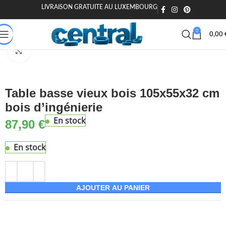
LIVRAISON GRATUITE AU LUXEMBOURG
🎁 20€ offerts dès 200€ - Code : MOIEN20
🏷️ 15€ dès 120€ - MOIEN
0
0,00
Accueil
Maison & Jardin
Meuble
Tables
Tables basses
Agrandir
Table basse vieux bois 105x55x32 cm
bois d’ingénierie
En stock
87,90
€
En stock
AJOUTER AU PANIER