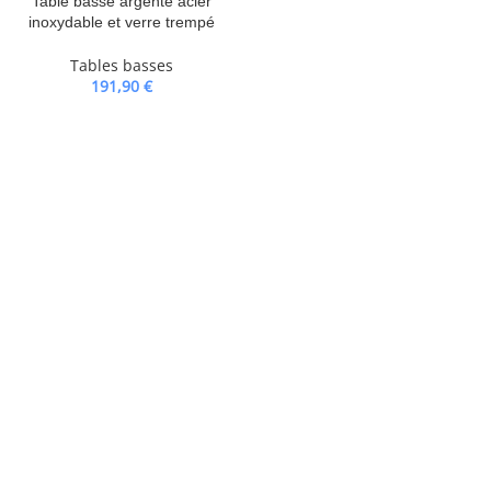
Table basse argenté acier
inoxydable et verre trempé
Tables basses
191,90
€