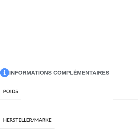
encombrement. De plus, le dessus de table en verre est
facile à nettoyer avec un chiffon humide. Détendez-vous et
amusez-vous en divertissant votre famille et vos amis
autour de cette table basse unique !
Couleur : noir
Matériau : verre trempé, acier enduit de poudre
Dimensions : 100 x 50 x 35 cm (L x I x H)
Épaisseur de verre : 5 mm
L’assemblage est requis
INFORMATIONS COMPLÉMENTAIRES
8920,0 g
POIDS
VIDAXL
HERSTELLER/MARKE