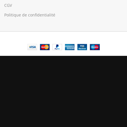
CGV
Politique de confidentialité
© Central Luxembourg | 2025
Central
Le mode maintenance est actif
Site will be available soon. Thank you for your patience!