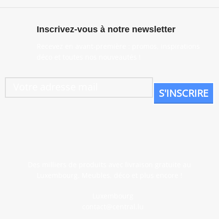
Inscrivez-vous à notre newsletter
Recevez en avant-première : promos, inspirations
déco et toutes nos nouveautés !
Des milliers de produits avec livraison gratuite au
Luxembourg. Meubles, déco et plus encore !
Luxembourg
contact@central.lu