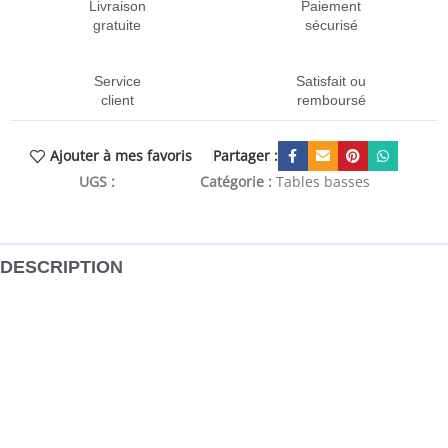
Livraison
Paiement
gratuite
sécurisé
Service
Satisfait ou
client
remboursé
Partager :
Ajouter à mes favoris
UGS :
CEN-322880
Catégorie :
Tables basses
DESCRIPTION
Cette table basse pratique est un supplément à la fois
moderne et pratique à votre salon. Cette table de canapé
est faite de verre trempé et d’acier enduit de poudre, ce
qui la rend résistante et durable. Le dessus de table solide
offre une surface sécurisée pour placer des collations, des
boissons, des vases, des bols à fruits ou d’autres articles
essentiels, en gardant votre espace de vie libre de tout