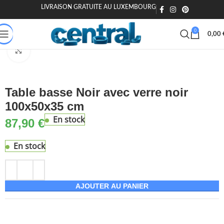
LIVRAISON GRATUITE AU LUXEMBOURG
🎁 20€ offerts dès 200€ - Code : MOIEN20
🏷️ 15€ dès 120€ - MOIEN
0
0,00
Accueil
Maison & Jardin
Meuble
Tables
Tables basses
Agrandir
Table basse Noir avec verre noir
100x50x35 cm
En stock
87,90
€
En stock
AJOUTER AU PANIER