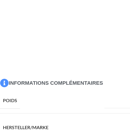
organisés et à portée de main.Dessus de table robuste : le
dessus du bout de table robuste est parfait pour placer
vos boissons, aliments et autres objets décoratifs.Porte
pratique : gardez votre espace sans encombrement en
cachant de petits objets essentiels derrière la porte de la
table de salon.Pieds en fer : les pieds en fer ajoutent un
style calme à votre intérieur tout en assurant sa stabilité.
Couleur : Gris béton
Matériau : bois d’ingénierie, fer
Dimensions : 102 x 50 x 40 cm (l x P x H)
L’assemblage est requis
INFORMATIONS COMPLÉMENTAIRES
21520,0 g
POIDS
VIDAXL
HERSTELLER/MARKE