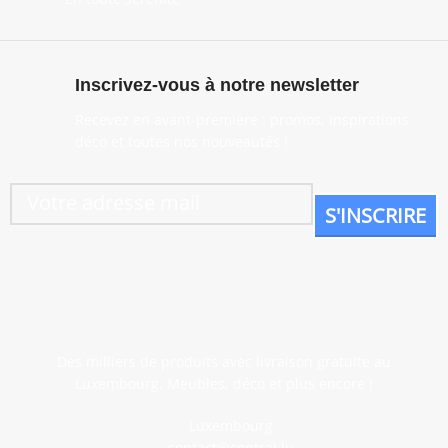
Inscrivez-vous à notre newsletter
Recevez en avant-première : promos, inspirations
déco et toutes nos nouveautés !
Des milliers de produits avec livraison gratuite au
Luxembourg. Meubles, déco et plus encore !
Luxembourg
contact@central.lu