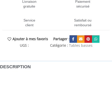
Livraison
Paiement
gratuite
sécurisé
Service
Satisfait ou
client
remboursé
Partager :
Ajouter à mes favoris
UGS :
CEN-829304
Catégorie :
Tables basses
DESCRIPTION
Ajoutez une touche d’élégance à votre salon avec cette
élégante table basse. Matériau durable : le bois d’ingénierie
est d’une qualité exceptionnelle avec une surface lisse et
présente également résistance, stabilité et résistance à
l’humidité.Grand espace de rangement : cette table
d’appoint dispose de 3 compartiments, offrant un grand
espace de rangement pour garder vos essentiels bien