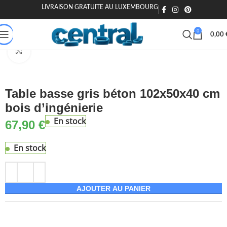
LIVRAISON GRATUITE AU LUXEMBOURG
🎁 20€ offerts dès 200€ - Code : MOIEN20
🏷️ 15€ dès 120€ - MOIEN
0
0,00
Accueil
Maison & Jardin
Meuble
Tables
Tables basses
Agrandir
Table basse gris béton 102x50x40 cm
bois d’ingénierie
En stock
67,90
€
En stock
AJOUTER AU PANIER