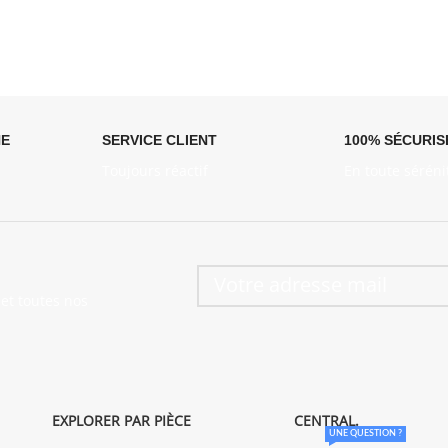
NE
SERVICE CLIENT
100% SÉCURIS
Toujours réactif
En toute séréni
et toutes nos
EXPLORER PAR PIÈCE
CENTRAL.
UNE QUESTION ?