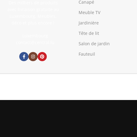
Canapé
Des milliers de produits
avec livraison gratuite au
Meuble TV
Luxembourg. Meubles,
déco et plus encore !
Jardinière
Tête de lit
Luxembourg
contact@central.lu
Salon de jardin
Fauteuil