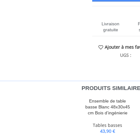
Livraison
gratuite
Ajouter à mes fa
UGS :
CE
PRODUITS SIMILAIR
lément intemporel à votre maison.
Ensemble de table
à la table un style
basse Blanc 48x30x45
pé est dotée d’un dessus de table
cm Bois d’ingénierie
fruits ou des bibelots, tandis que
Tables basses
 table offre un espace
43,90
€
 unique : le dessus de table est