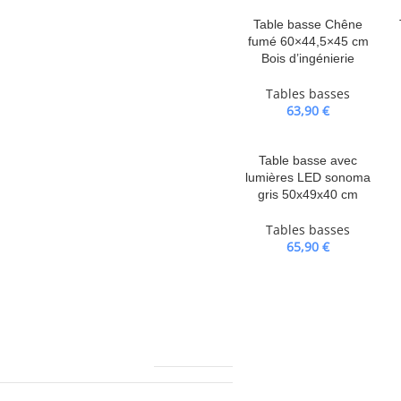
table est unique et légèrement
 de divers bois comme le teck,
Table basse Chêne
fumé 60×44,5×45 cm
 de récupération est solide, stable,
Bois d’ingénierie
 de polissage, de peinture et de
amis autour de cette table basse
Tables basses
ssemblage n’est requis. Les
63,90
€
’autre, ce qui rend chacune de nos
a livraison.
Table basse avec
lumières LED sonoma
qué)
gris 50x49x40 cm
Tables basses
table
65,90
€
11550,0 g