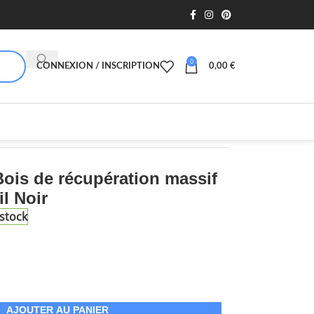
0
CONNEXION / INSCRIPTION
0,00
€
Bois de récupération massif
l Noir
stock
AJOUTER AU PANIER