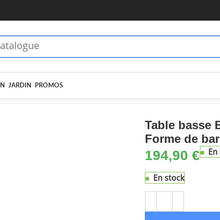
 dès 70€ - MOIEN10
🏷️ 5€ dès 35€ - MOIEN5
IN
JARDIN
PROMOS
 Bois de récupération massif Forme de baril Noir
Table basse 
Forme de bari
En 
194,90
€
En stock