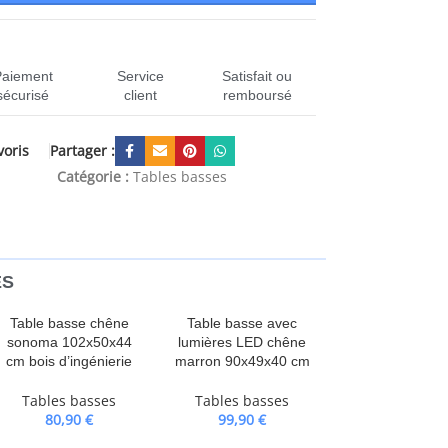
Paiement
Service
Satisfait ou
sécurisé
client
remboursé
Partager :
voris
N-245255
Catégorie :
Tables basses
ES
Table basse chêne
Table basse avec
sonoma 102x50x44
lumières LED chêne
cm bois d’ingénierie
marron 90x49x40 cm
Tables basses
Tables basses
80,90
€
99,90
€