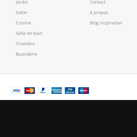
Jardin
Contact
Salon
A propos
Cuisine
Blog inspiration
Salle de bain
Chambre
Buanderie
© Central Luxembourg | 2025
Central