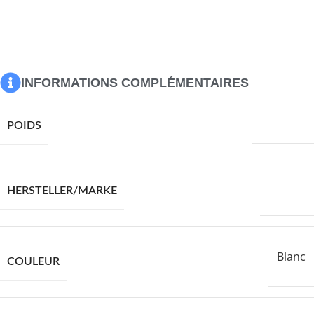
Couleur : Blanc
Matériau : bois d’ingénierie
Dimensions : 102 x 55,5 x 40 cm (L x l x H)
L’assemblage est requis
INFORMATIONS COMPLÉMENTAIRES
20000,0 g
POIDS
VIDAXL
HERSTELLER/MARKE
Blanc
COULEUR