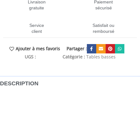
Livraison
Paiement
gratuite
sécurisé
Service
Satisfait ou
client
remboursé
Partager :
Ajouter à mes favoris
UGS :
CEN-810307
Catégorie :
Tables basses
DESCRIPTION
Cette table basse saisissante allie style et fonctionnalité, ce
qui en fait un excellent supplément à votre espace de vie !
La construction de ce bout de canapé assure sa
robustesse, durabilité et son service de longue durée. Le
dessus de table robuste est idéal pour placer vos boissons,
aliments et autres objets décoratifs. De plus, la table
latérale est facile à nettoyer avec un chiffon humide.