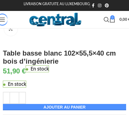
LIVRAISON GRATUITE AU LUXEMBOURG
🎁 20€ offerts dès 200€ - Code : MOIEN20
🏷️ 15€ dès 120€ - MOIEN
0
0,00
Accueil
Maison & Jardin
Meuble
Tables
Tables basses
Agrandir
Table basse blanc 102×55,5×40 cm
bois d’ingénierie
En stock
51,90
€
En stock
AJOUTER AU PANIER