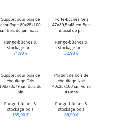
Support pour bois de
Porte-bûches Gris
chauffage 80x25x100
47×39,5×48 cm Bois
cm Bois de pin massif
massif de pin
Range-bûches &
Range-bûches &
stockage bois
stockage bois
71,90
€
32,90
€
Support pour bois de
Portant de bois de
chauffage Gris
chauffage Noir
108x73x79 cm Bois de
40x35x100 cm Verre
pin
trempé
Range-bûches &
Range-bûches &
stockage bois
stockage bois
185,90
€
88,90
€