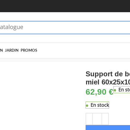
 dès 70€ - MOIEN10
🏷️ 5€ dès 35€ - MOIEN5
IN
JARDIN
PROMOS
e-bûches & stockage bois
Support de bois de chauffage Marron mi
Support de b
miel 60x25x1
En st
62,90
€
En stock