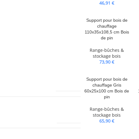
r empêcher le bois de pourrir et
46,91
€
essentiel : il s’agit d’un outil
ou un brûleur à bûches afin de
Support pour bois de
ssible. Remarque :Chaque produit
chauffage
montage facile.
110x35x108,5 cm Bois
de pin
Range-bûches &
stockage bois
73,90
€
Support pour bois de
5560,0 g
chauffage Gris
60x25x100 cm Bois de
pin
Range-bûches &
VIDAXL
stockage bois
65,90
€