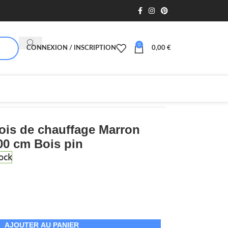
0
CONNEXION / INSCRIPTION
0,00
€
el 60x25x100 cm Bois pin
ois de chauffage Marron
00 cm Bois pin
ock
AJOUTER AU PANIER