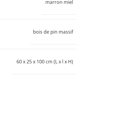
marron miel
bois de pin massif
60 x 25 x 100 cm (L x l x H)