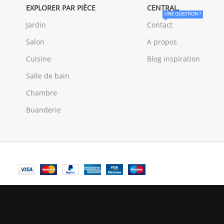
EXPLORER PAR PIÈCE
CENTRAL.
UNE QUESTION ?
Jardin
Contact
Salon
A propos
Cuisine
Blog inspiration
Salle de bain
Chambre
Buanderie
© Central Luxembourg | 2025
Central