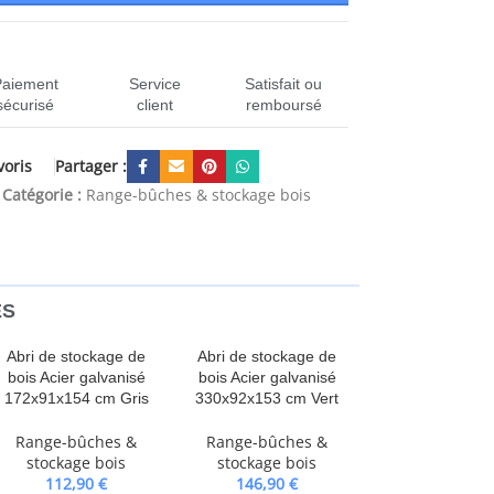
Paiement
Service
Satisfait ou
sécurisé
client
remboursé
Partager :
voris
5
Catégorie :
Range-bûches & stockage bois
ES
Abri de stockage de
Abri de stockage de
bois Acier galvanisé
bois Acier galvanisé
172x91x154 cm Gris
330x92x153 cm Vert
Range-bûches &
Range-bûches &
stockage bois
stockage bois
112,90
€
146,90
€