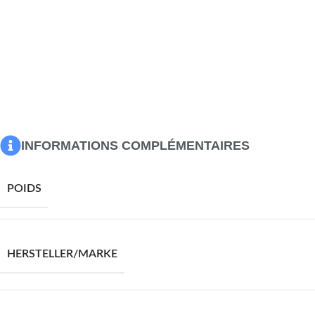
du sol, ce qui permet une meilleure circulation de l’air pou
pour sécher davantage le bois de chauffage.Support à bûches 
indispensable pour tous ceux qui possèdent une cheminée 
conserver le bois de chauffage collecté et facilement acce
est livré avec un manuel de montage dans la boîte pour un 
Couleur : marron miel
Matériau : bois de pin massif
Dimensions : 60 x 25 x 100 cm (L x l x H)
INFORMATIONS COMPLÉMENTAIRES
POIDS
HERSTELLER/MARKE