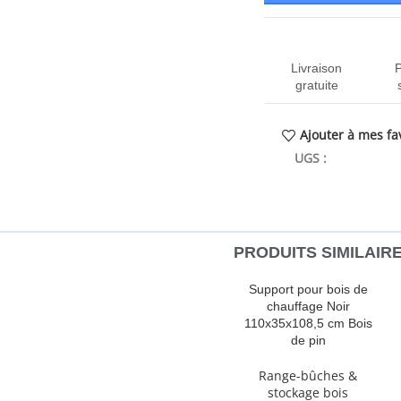
Livraison
gratuite
Ajouter à mes fa
UGS :
CEN-82241
PRODUITS SIMILAIR
n idéale pour ranger proprement
Support pour bois de
 massif est un matériau naturel
chauffage Noir
onnent au matériau son aspect
110x35x108,5 cm Bois
e support à bûches peut contenir
de pin
ut moment, afin que vous puissiez
Range-bûches &
es maintient les bûches au-dessus
stockage bois