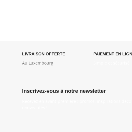
LIVRAISON OFFERTE
PAIEMENT EN LIG
Au Luxembourg
Simple et sécurisé
Inscrivez-vous à notre newsletter
Recevez en avant-première : promos, inspirations déco 
nouveautés !