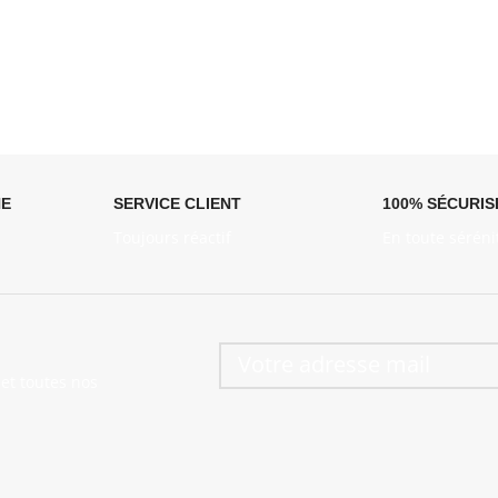
NE
SERVICE CLIENT
100% SÉCURIS
Toujours réactif
En toute séréni
et toutes nos