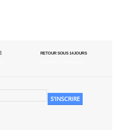
É
RETOUR SOUS 14JOURS
té
Satisfait ou remboursé