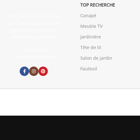
TOP RECHERCHE
Canapé
Des milliers de produits
avec livraison gratuite au
Meuble TV
Luxembourg. Meubles,
déco et plus encore !
Jardinière
Tête de lit
Luxembourg
contact@central.lu
Salon de jardin
Fauteuil