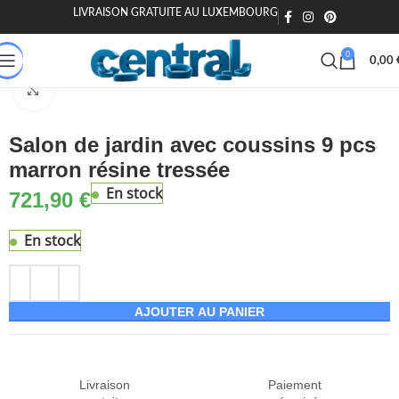
LIVRAISON GRATUITE AU LUXEMBOURG
🎁 20€ offerts dès 200€ - Code : MOIEN20
🏷️ 15€ dès 120€ - MOIEN
0
0,00
son & Jardin
Jardin & extérieur
Mobilier de jardin
Salons de jardin
Agrandir
Salon de jardin avec coussins 9 pcs
marron résine tressée
En stock
721,90
€
En stock
AJOUTER AU PANIER
Livraison
Paiement