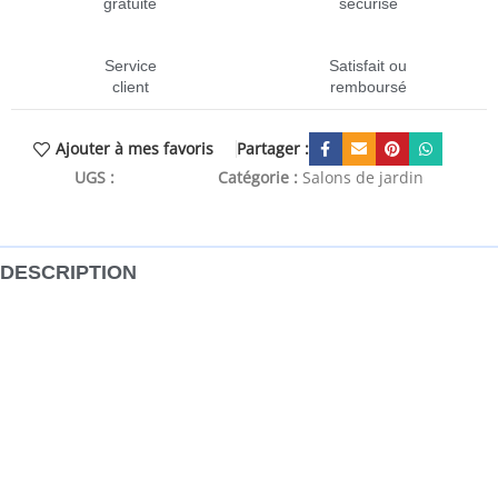
gratuite
sécurisé
Service
Satisfait ou
client
remboursé
Partager :
Ajouter à mes favoris
UGS :
CEN-3251740
Catégorie :
Salons de jardin
DESCRIPTION
Cet ensemble de canapés de jardin est le complément
parfait de votre arrière-cour, terrasse ou patio, offrant un
espace confortable et accueillant pour discuter avec la
famille et les amis ou simplement se détendre et profiter
de l’extérieur. Matériau durable : la résine tressée,
également connue sous le nom de poly rotin, est un
matériau synthétique solide et nécessitant peu d’entretien
qui ressemble au rotin naturel. Il est léger, facile à nettoyer