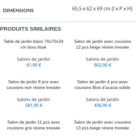
65,5 x 62 x 69 cm (l x P x H)
DIMENSIONS
PRODUITS SIMILAIRES
Table de jardin blanc 70x70x34
Salon de jardin avec coussins
cm tissu tissé
12 pcs beige résine tressée
Salons de jardin
Salons de jardin
61,90
€
802,90
€
Salon de jardin 8 pcs avec
Salon de jardin 4 pcs avec
coussins noir résine tressée
coussins Bois d’acacia solide
Salons de jardin
Salons de jardin
581,90
€
436,90
€
Salon de jardin 11 pcs avec
Salon de jardin avec coussins
coussins gris résine tressée
13 pcs beige résine tressée