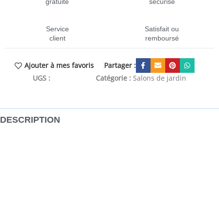
gratuite
sécurisé
Service
Satisfait ou
client
remboursé
Partager :
Ajouter à mes favoris
UGS :
CEN-3251390
Catégorie :
Salons de jardin
DESCRIPTION
Cet ensemble de canapés de jardin est le complément
parfait de votre arrière-cour, terrasse ou patio, offrant un
espace confortable et accueillant pour discuter avec la
famille et les amis ou simplement se détendre et profiter
de l’extérieur. Matériau durable : la résine tressée,
également connue sous le nom de poly rotin, est un
matériau synthétique solide et nécessitant peu d’entretien
qui ressemble au rotin naturel. Il est léger, facile à nettoyer