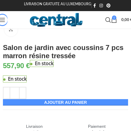
LIVRAISON GRATUITE AU LUXEMBOURG
🎁 20€ offerts dès 200€ - Code : MOIEN20
🏷️ 15€ dès 120€ - MOIEN
0
0,00
son & Jardin
Jardin & extérieur
Mobilier de jardin
Salons de jardin
Agrandir
Salon de jardin avec coussins 7 pcs
marron résine tressée
En stock
557,90
€
En stock
AJOUTER AU PANIER
Livraison
Paiement