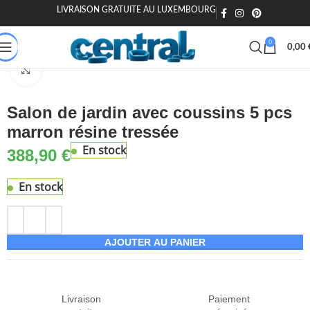
LIVRAISON GRATUITE AU LUXEMBOURG
🎁 20€ offerts dès 200€ - Code : MOIEN20
🏷️ 15€ dès 120€ - MOIEN
0
0,00
son & Jardin
Jardin & extérieur
Mobilier de jardin
Salons de jardin
Agrandir
Salon de jardin avec coussins 5 pcs
marron résine tressée
En stock
388,90
€
En stock
AJOUTER AU PANIER
Livraison
Paiement