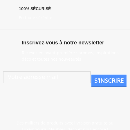
100% SÉCURISÉ
En toute sérénité
Inscrivez-vous à notre newsletter
Recevez en avant-première : promos, inspirations
déco et toutes nos nouveautés !
Des milliers de produits avec livraison gratuite au
Luxembourg. Meubles, déco et plus encore !