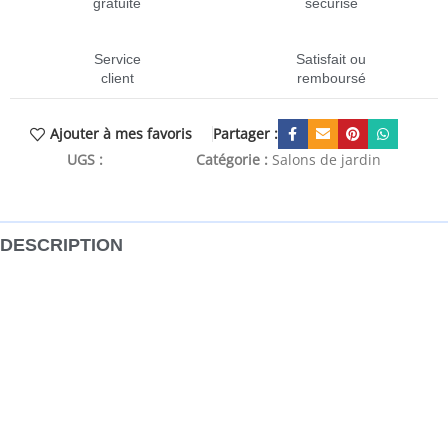
gratuite
sécurisé
Service
Satisfait ou
client
remboursé
Partager :
Ajouter à mes favoris
UGS :
CEN-3251220
Catégorie :
Salons de jardin
DESCRIPTION
Cet ensemble de canapés de jardin est le complément
parfait de votre arrière-cour, terrasse ou patio, offrant un
espace confortable et accueillant pour discuter avec la
famille et les amis ou simplement se détendre et profiter
de l’extérieur. Matériau durable : la résine tressée,
également connue sous le nom de poly rotin, est un
matériau synthétique solide et nécessitant peu d’entretien
qui ressemble au rotin naturel. Il est léger, facile à nettoyer