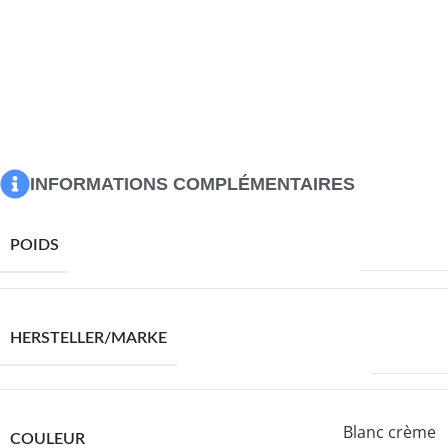
résistant à l’eau
2 x canapé d’accoudoir avec fonction de rangement et sac
résistant à l’eau
1 x repose-pieds incluant une fonction de rangement avec un sac
résistant à l’eau
1 x table de jardin
3 x coussin de dossier
4 x coussin de siège avec housse amovible et lavable
INFORMATIONS COMPLÉMENTAIRES
42000,0 g
POIDS
VIDAXL
HERSTELLER/MARKE
Blanc crème
COULEUR