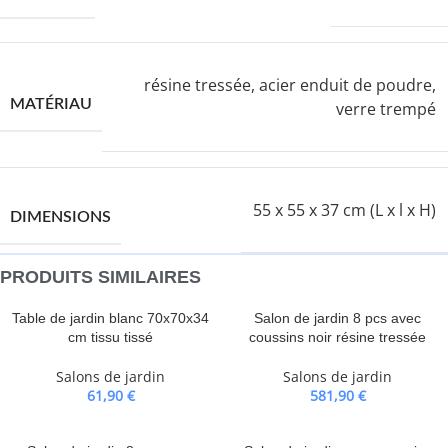
résine tressée, acier enduit de poudre,
MATÉRIAU
verre trempé
55 x 55 x 37 cm (L x l x H)
DIMENSIONS
PRODUITS SIMILAIRES
Table de jardin blanc 70x70x34
Salon de jardin 8 pcs avec
cm tissu tissé
coussins noir résine tressée
Salons de jardin
Salons de jardin
61,90
€
581,90
€