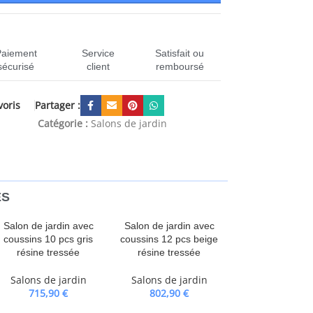
Paiement
Service
Satisfait ou
sécurisé
client
remboursé
Partager :
voris
3222275
Catégorie :
Salons de jardin
ES
Salon de jardin avec
Salon de jardin avec
coussins 10 pcs gris
coussins 12 pcs beige
résine tressée
résine tressée
Salons de jardin
Salons de jardin
715,90
€
802,90
€