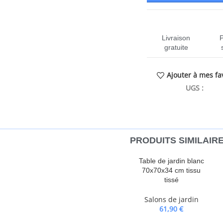
Livraison
gratuite
Ajouter à mes fa
UGS :
CEN-
PRODUITS SIMILAIR
t de votre arrière-cour, terrasse
Table de jardin blanc
iscuter avec la famille et les amis
70x70x34 cm tissu
au durable : la résine tressée,
tissé
au synthétique solide et
Salons de jardin
 est léger, facile à nettoyer et
61,90
€
e sa durabilité et de ses