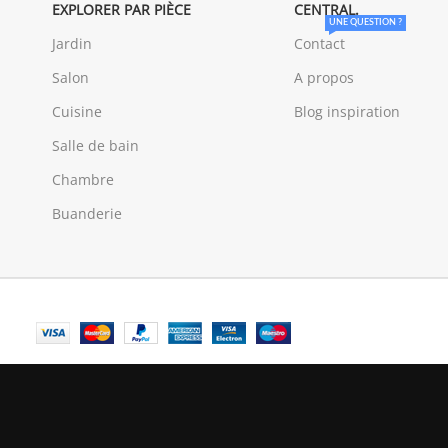
EXPLORER PAR PIÈCE
CENTRAL.
UNE QUESTION ?
Jardin
Contact
Salon
A propos
Cuisine
Blog inspiration
Salle de bain
Chambre
Buanderie
© Central Luxembourg | 2025
Central