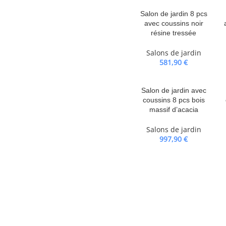
e confortable : ce mobilier
’assise confortable.Housse
Salon de jardin 8 pcs
avec coussins noir
housses amovibles pour un lavage
résine tressée
e de meubles d’extérieur a une
et facile à déplacer, afin que vous
Salons de jardin
nnalisé. Bon à savoir :Pour que
581,90
€
andons de les protéger avec une
Salon de jardin avec
coussins 8 pcs bois
massif d’acacia
Salons de jardin
997,90
€