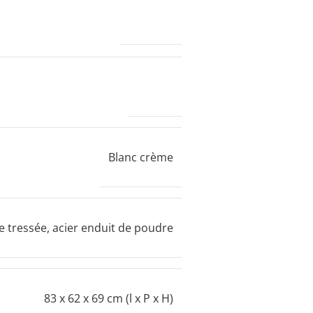
35400,0 g
VIDAXL
Blanc crème
e tressée, acier enduit de poudre
83 x 62 x 69 cm (l x P x H)