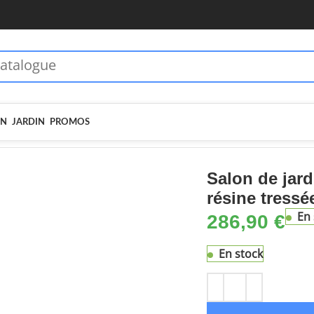
 dès 70€ - MOIEN10
🏷️ 5€ dès 35€ - MOIEN5
IN
JARDIN
PROMOS
ns de jardin
Salon de jardin 4 pcs avec coussins noir résine tressée
Salon de jard
résine tressé
En 
286,90
€
En stock