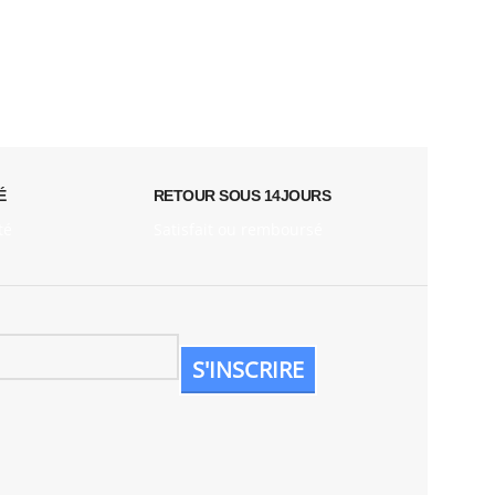
É
RETOUR SOUS 14JOURS
té
Satisfait ou remboursé