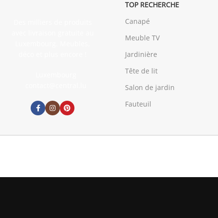
TOP RECHERCHE
Canapé
Des milliers de produits
avec livraison gratuite au
Meuble TV
Luxembourg. Meubles,
déco et plus encore !
Jardinière
Tête de lit
Luxembourg
contact@central.lu
Salon de jardin
Fauteuil