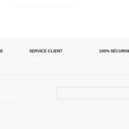
NE
SERVICE CLIENT
100% SÉCURIS
Toujours réactif
En toute séréni
et toutes nos