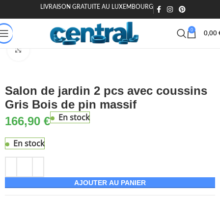
LIVRAISON GRATUITE AU LUXEMBOURG
🎁 20€ offerts dès 200€ - Code : MOIEN20
🏷️ 15€ dès 120€ - MOIEN
0
0,00
son & Jardin
Jardin & extérieur
Mobilier de jardin
Salons de jardin
Agrandir
Salon de jardin 2 pcs avec coussins
Gris Bois de pin massif
En stock
166,90
€
En stock
AJOUTER AU PANIER