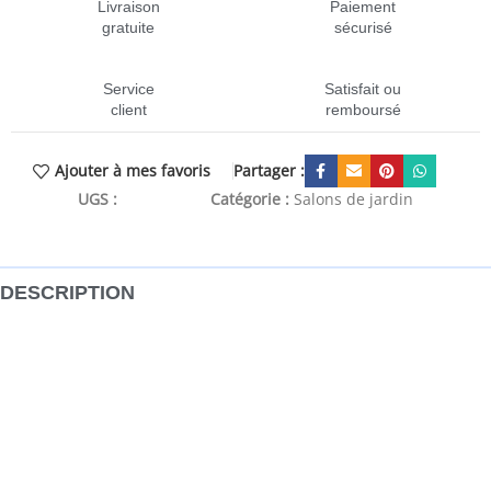
Livraison
Paiement
gratuite
sécurisé
Service
Satisfait ou
client
remboursé
Partager :
Ajouter à mes favoris
UGS :
CEN-805747
Catégorie :
Salons de jardin
DESCRIPTION
Ce salon de jardin est un excellent choix pour vous
détendre et profiter du beau temps, faire une sieste ou
discuter avec votre famille ou vos amis. L’ensemble de
salon de jardin est fabriqué en bois de pin massif, ce qui le
rend robuste et stable. Les coussins ajoutent un confort
supplémentaire. Vous pouvez le combiner avec d’autres
segments modulaires pour créer vos propres