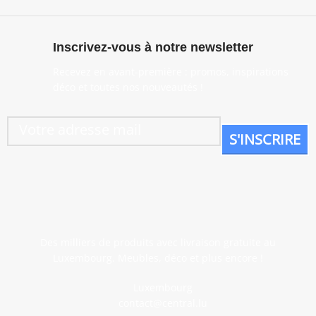
Inscrivez-vous à notre newsletter
Recevez en avant-première : promos, inspirations
déco et toutes nos nouveautés !
Des milliers de produits avec livraison gratuite au
Luxembourg. Meubles, déco et plus encore !
Luxembourg
contact@central.lu