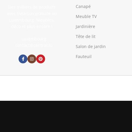
Canapé
Des milliers de produits
avec livraison gratuite au
Meuble TV
Luxembourg. Meubles,
déco et plus encore !
Jardinière
Tête de lit
Luxembourg
contact@central.lu
Salon de jardin
Fauteuil