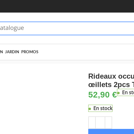
 dès 70€ - MOIEN10
🏷️ 5€ dès 35€ - MOIEN5
IN
JARDIN
PROMOS
eaux occultants Aspect lin avec œillets 2pcs Taupe 140x175cm
Rideaux occu
œillets 2pcs
En st
52,90
€
En stock