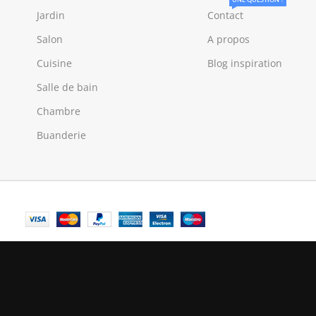
UNE QUESTION ?
Jardin
Contact
Salon
A propos
Cuisine
Blog inspiration
Salle de bain
Chambre
Buanderie
© Central Luxembourg | 2025
Central