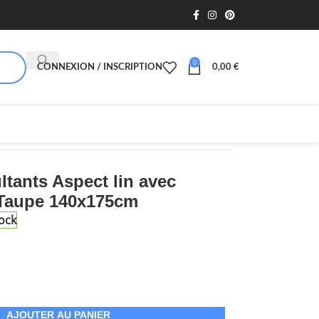
0
CONNEXION / INSCRIPTION
0,00
€
ltants Aspect lin avec
 Taupe 140x175cm
ock
AJOUTER AU PANIER