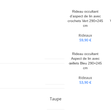
Rideau occultant
d’aspect de lin avec
crochets Vert 290×245
cm
Rideaux
59,90
€
1900,0 g
Rideau occultant
Aspect de lin avec
œillets Bleu 290×245
cm
VIDAXL
Rideaux
53,90
€
Taupe