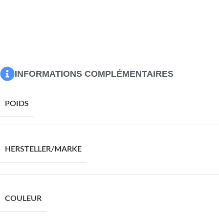
Matériau : 100 % polyester
Dimensions : 140 x 175 cm (I x H)
Avec 8 œillets par rideau
Tissu à l’aspect du lin
La livraison contient
2 x rideau occultant
INFORMATIONS COMPLÉMENTAIRES
POIDS
HERSTELLER/MARKE
COULEUR