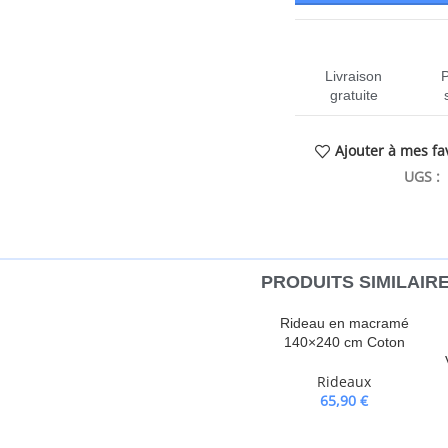
Livraison
gratuite
Ajouter à mes fa
UGS :
PRODUITS SIMILAIR
 intérieur, comme votre salon,
Rideau en macramé
s donnent de l’intimité et bloquent
140×240 cm Coton
deaux peuvent être accrochés
ux, en tissu 100 % polyester, sont
Rideaux
65,90
€
 rideau n’est pas incluse.