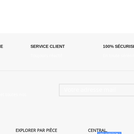
NE
SERVICE CLIENT
100% SÉCURIS
Toujours réactif
En toute séréni
et toutes nos
EXPLORER PAR PIÈCE
CENTRAL.