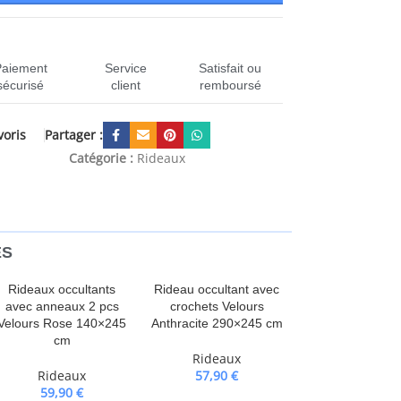
Paiement
Service
Satisfait ou
sécurisé
client
remboursé
Partager :
voris
CEN-321200
Catégorie :
Rideaux
ES
Rideaux occultants
Rideau occultant avec
avec anneaux 2 pcs
crochets Velours
Velours Rose 140×245
Anthracite 290×245 cm
cm
Rideaux
Rideaux
57,90
€
59,90
€