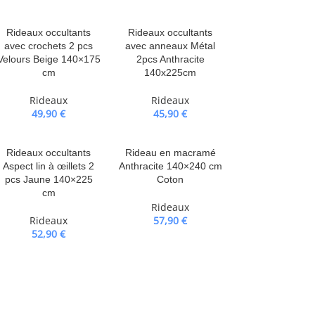
Rideaux occultants
Rideaux occultants
avec crochets 2 pcs
avec anneaux Métal
Velours Beige 140×175
2pcs Anthracite
cm
140x225cm
Rideaux
Rideaux
49,90
€
45,90
€
Rideaux occultants
Rideau en macramé
Aspect lin à œillets 2
Anthracite 140×240 cm
pcs Jaune 140×225
Coton
cm
Rideaux
Rideaux
57,90
€
52,90
€