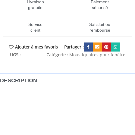
Livraison
Paiement
gratuite
sécurisé
Service
Satisfait ou
client
remboursé
Partager :
Ajouter à mes favoris
UGS :
CEN-377402
Catégorie :
Moustiquaires pour fenêtre
DESCRIPTION
Ce rideau anti-mouches utilise des brins de chenille
souples et doux pour garder les mouches, moustiques et
autres insectes à l’extérieur de votre maison, mobil-home
ou caravane. Maintenant, vous pouvez profiter de votre
journée ou avoir un bon sommeil, sans être dérangé.
Silencieux et sûr : le rideau anti-insectes est fabriqué en
chenille de polypropylène, ce qui garantit que le rideau