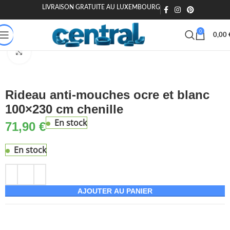
LIVRAISON GRATUITE AU LUXEMBOURG
🎁 20€ offerts dès 200€ - Code : MOIEN20
🏷️ 15€ dès 120€ - MOIEN
0
0,00
Accueil
Maison & Jardin
Décoration
Moustiquaires pour fenêtre
Agrandir
Rideau anti-mouches ocre et blanc
100×230 cm chenille
En stock
71,90
€
En stock
AJOUTER AU PANIER