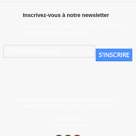
Inscrivez-vous à notre newsletter
Recevez en avant-première : promos, inspirations
déco et toutes nos nouveautés !
Des milliers de produits avec livraison gratuite au
Luxembourg. Meubles, déco et plus encore !
Luxembourg
contact@central.lu