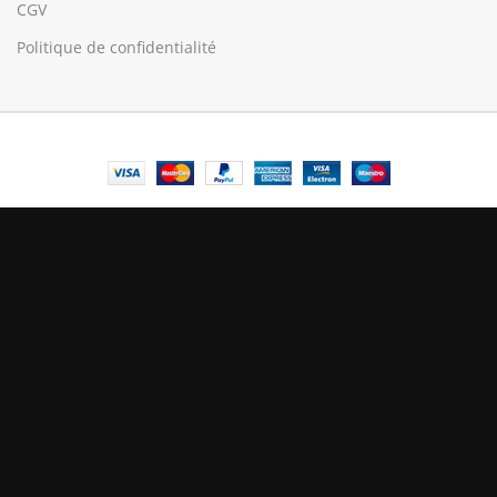
CGV
Politique de confidentialité
© Central Luxembourg | 2025
Central
Le mode maintenance est actif
Site will be available soon. Thank you for your patience!