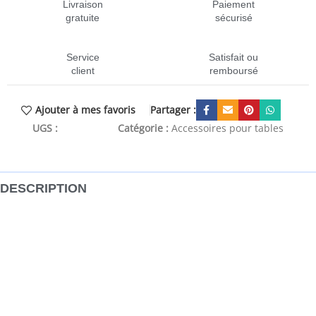
Livraison
Paiement
gratuite
sécurisé
Service
Satisfait ou
client
remboursé
Partager :
Ajouter à mes favoris
UGS :
CEN-288253
Catégorie :
Accessoires pour tables
DESCRIPTION
Ce protecteur de table ronde, d’une épaisseur de 2 mm,
convient aux tables et aux sols à l’intérieur de la salle à
manger, du salon, de la terrasse ou au bureau pour garder
vos meubles propres et protégés. Le film de protection des
meubles est en PVC. Le PVC est étanche et imperméable
aux huiles et autres liquides. Ce film protecteur est donc
facile à nettoyer et à entretenir. Il y a une tolérance de 1-2