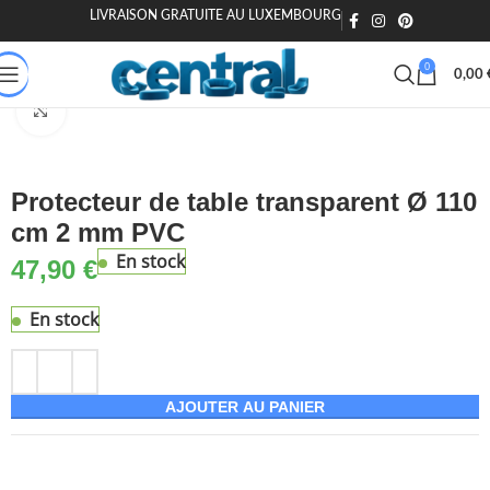
LIVRAISON GRATUITE AU LUXEMBOURG
🎁 20€ offerts dès 200€ - Code : MOIEN20
🏷️ 15€ dès 120€ - MOIEN
0
0,00
Accueil
Maison & Jardin
Meuble
Tables
Accessoires pour tables
Agrandir
Protecteur de table transparent Ø 110
cm 2 mm PVC
En stock
47,90
€
En stock
AJOUTER AU PANIER