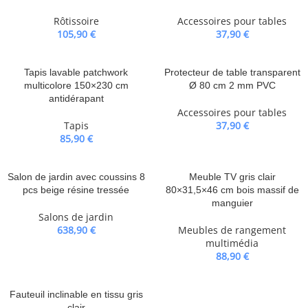
Rôtissoire
Accessoires pour tables
105,90
€
37,90
€
Tapis lavable patchwork
Protecteur de table transparent
multicolore 150×230 cm
Ø 80 cm 2 mm PVC
antidérapant
Accessoires pour tables
Tapis
37,90
€
85,90
€
Salon de jardin avec coussins 8
Meuble TV gris clair
pcs beige résine tressée
80×31,5×46 cm bois massif de
manguier
Salons de jardin
638,90
€
Meubles de rangement
multimédia
88,90
€
Fauteuil inclinable en tissu gris
clair