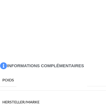
cm sur les bords. Par conséquent, il est facile et pratique
de couper le film dans la forme que vous souhaitez car il
est en PVC souple.
Couleur : Transparent
Matériau : PVC
Diamètre : 110 cm
Épaisseur : 2 mm
Résistance aux rayures
Imperméable
Épais et résistant
Facile à nettoyer
INFORMATIONS COMPLÉMENTAIRES
2400,0 g
POIDS
VIDAXL
HERSTELLER/MARKE