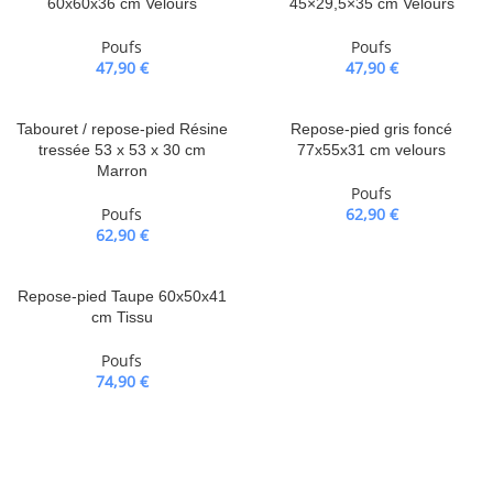
60x60x36 cm Velours
45×29,5×35 cm Velours
Poufs
Poufs
47,90
€
47,90
€
Tabouret / repose-pied Résine
Repose-pied gris foncé
tressée 53 x 53 x 30 cm
77x55x31 cm velours
Marron
Poufs
Poufs
62,90
€
62,90
€
Repose-pied Taupe 60x50x41
cm Tissu
Poufs
74,90
€