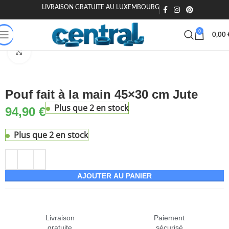
LIVRAISON GRATUITE AU LUXEMBOURG
🎁 20€ offerts dès 200€ - Code : MOIEN20
🏷️ 15€ dès 120€ - MOIEN
0
0,00
Accueil
Maison & Jardin
Canapé & Fauteuil
Poufs
Agrandir
Pouf fait à la main 45×30 cm Jute
Plus que 2 en stock
94,90
€
Plus que 2 en stock
AJOUTER AU PANIER
Livraison
Paiement
gratuite
sécurisé