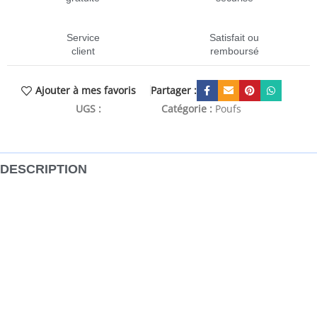
Service
Satisfait ou
client
remboursé
Partager :
Ajouter à mes favoris
UGS :
CEN-248073
Catégorie :
Poufs
DESCRIPTION
Asseyez-vous ou posez vos pieds sur le pouf et détendez-
vous ! Notre pouf contemporain et chic apportera une
touche décorative et conviviale à votre décoration
intérieure. Le repose-pied est fabriqué à la main à partir de
ficelles de jute tressées et rempli de balles en mousse EPS
qui le rendent très confortable. Placez le pouf devant un
canapé ou un fauteuil, il contribuera certainement à créer
une ambiance chaleureuse dans toutes les pièces !