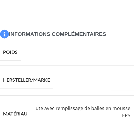
Matériau : jute avec remplissage de balles en mousse EPS
Dimensions : 45 x 30 cm (diamètre x H)
Article fait à la main en cordes de jute tressées à la main
Un excellent élément attrayant
INFORMATIONS COMPLÉMENTAIRES
2650,0 g
POIDS
VIDAXL
HERSTELLER/MARKE
jute avec remplissage de balles en mousse
MATÉRIAU
EPS