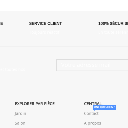
NE
SERVICE CLIENT
100% SÉCURIS
Toujours réactif
En toute séréni
et toutes nos
EXPLORER PAR PIÈCE
CENTRAL.
UNE QUESTION ?
Jardin
Contact
Salon
A propos