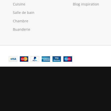
Cuisine
Blog inspiration
Salle de bain
Chambre
Buanderie
© Central Luxembourg | 2025
Central
UTER AU PANIER