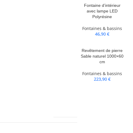
Fontaine d’intérieur
avec lampe LED
Polyrésine
Fontaines & bassins
46,90
€
ans et les personnes aux capacités
 manque d’expérience et de
Revêtement de pierre
Sable naturel 1000×60
eçu des instructions sur
cm
nent les risques encourus. Les
 l’entretien ne doivent pas être
Fontaines & bassins
223,90
€
4480,0 g