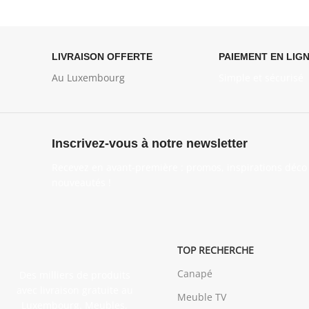
LIVRAISON OFFERTE
PAIEMENT EN LIG
Au Luxembourg
Simple et sécurisé
Inscrivez-vous à notre newsletter
Recevez en avant-première : promos, inspirations déco 
nouveautés !
TOP RECHERCHE
Canapé
Des milliers de produits
avec livraison gratuite au
Meuble TV
Luxembourg. Meubles,