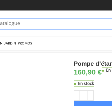
 dès 70€ - MOIEN10
🏷️ 5€ dès 35€ - MOIEN5
IN
JARDIN
PROMOS
mpe d’étang 8000 l/h
Pompe d’étan
En 
160,90
€
En stock