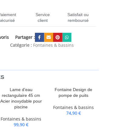
Paiement
Service
Satisfait ou
sécurisé
client
remboursé
Partager :
voris
40530
Catégorie :
Fontaines & bassins
ES
Lame d’eau
Fontaine Design de
rectangulaire 45 cm
pompe de puits
Acier inoxydable pour
piscine
Fontaines & bassins
74,90
€
Fontaines & bassins
99,90
€