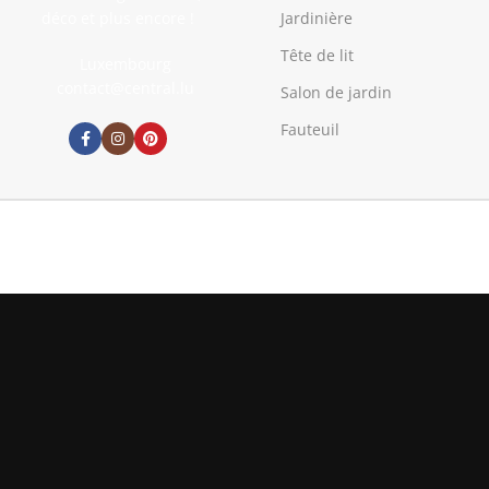
déco et plus encore !
Jardinière
Tête de lit
Luxembourg
contact@central.lu
Salon de jardin
Fauteuil
160,90
€
En stock
Pompe d’étang 8000 l/h
AJO