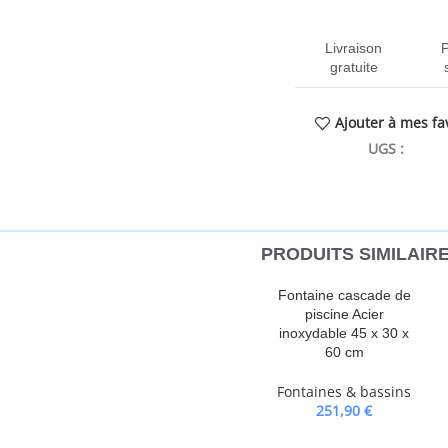
Livraison
gratuite
Ajouter à mes fa
UGS :
CEN-
PRODUITS SIMILAIR
 s’immerger au fond de l’étang de
Fontaine cascade de
rcharges et d’une turbine
piscine Acier
le à entretenir, mais a aussi une
inoxydable 45 x 30 x
a turbine optimisée pour
60 cm
t permet de filtrer les saletés à
Fontaines & bassins
outes les pièces peuvent pivoter et
251,90
€