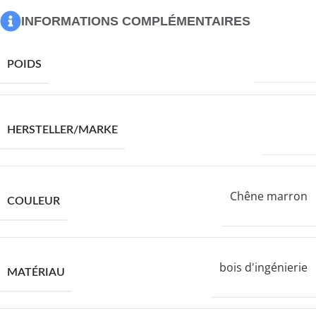
Capacité de charge maximale (totale) : 60 kg
INFORMATIONS COMPLÉMENTAIRES
15300,0 g
POIDS
VIDAXL
HERSTELLER/MARKE
Chêne marron
COULEUR
bois d'ingénierie
MATÉRIAU