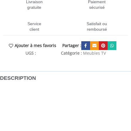
Livraison
Paiement
gratuite
sécurisé
Service
Satisfait ou
client
remboursé
Partager :
Ajouter à mes favoris
UGS :
CEN-826680
Catégorie :
Meubles TV
DESCRIPTION
Ce meuble TV mural présente un design élégant et
classique, ce qui en fait une extension décorative et
pratique de votre décor. Matériau durable : le bois
d’ingénierie est d’une qualité exceptionnelle avec une
surface lisse et présente également résistance, stabilité et
résistance à l’humidité.Grand espace de rangement : le
meuble TV offre un grand espace de rangement pour