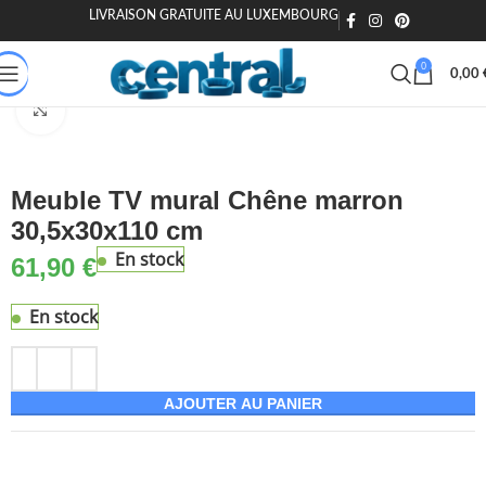
LIVRAISON GRATUITE AU LUXEMBOURG
🎁 20€ offerts dès 200€ - Code : MOIEN20
🏷️ 15€ dès 120€ - MOIEN
0
0,00
Accueil
Maison & Jardin
Meuble
Meubles TV
Agrandir
Meuble TV mural Chêne marron
30,5x30x110 cm
En stock
61,90
€
En stock
AJOUTER AU PANIER