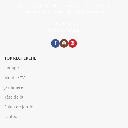
Des milliers de produits avec livraison gratuite au
Luxembourg. Meubles, déco et plus encore !
Luxembourg
contact@central.lu
TOP RECHERCHE
Canapé
Meuble TV
Jardinière
Tête de lit
Salon de jardin
Fauteuil