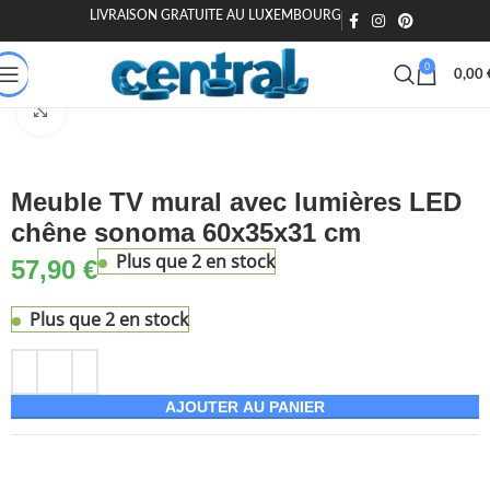
LIVRAISON GRATUITE AU LUXEMBOURG
🎁 20€ offerts dès 200€ - Code : MOIEN20
🏷️ 15€ dès 120€ - MOIEN
0
0,00
Accueil
Maison & Jardin
Meuble
Meubles TV
Agrandir
Meuble TV mural avec lumières LED
chêne sonoma 60x35x31 cm
Plus que 2 en stock
57,90
€
Plus que 2 en stock
AJOUTER AU PANIER