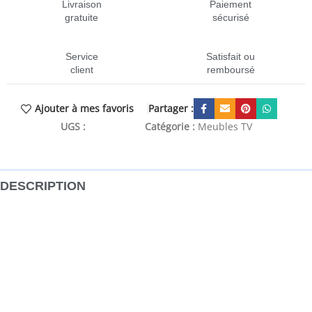
Livraison
Paiement
gratuite
sécurisé
Service
Satisfait ou
client
remboursé
Partager :
Ajouter à mes favoris
UGS :
CEN-837271
Catégorie :
Meubles TV
DESCRIPTION
Cette armoire TV murale est la solution parfaite pour votre
espace de vie afin de maximiser l’espace et de garder les
surfaces au sol sans encombrement. Matériau durable : le
bois d’ingénierie est d’une qualité exceptionnelle avec une
surface lisse et présente également résistance, stabilité et
résistance à l’humidité.Lumières LED RVB : l’armoire
multimédia murale est équipée de lumières LED RVB