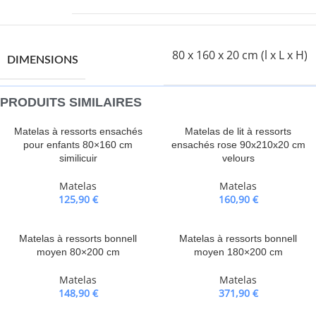
80 x 160 x 20 cm (l x L x H)
DIMENSIONS
PRODUITS SIMILAIRES
Matelas à ressorts ensachés
Matelas de lit à ressorts
pour enfants 80×160 cm
ensachés rose 90x210x20 cm
similicuir
velours
Matelas
Matelas
125,90
€
160,90
€
Matelas à ressorts bonnell
Matelas à ressorts bonnell
moyen 80×200 cm
moyen 180×200 cm
Matelas
Matelas
148,90
€
371,90
€