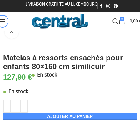
LIVRAISON GRATUITE AU LUXEMBOURG
🎁 20€ offerts dès 200€ - Code : MOIEN20
🏷️ 15€ dès 120€ - MOIEN
0
0,00
Accueil
Maison & Jardin
Chambre & literie
Lits
Matelas
Agrandir
Matelas à ressorts ensachés pour
enfants 80×160 cm similicuir
En stock
127,90
€
En stock
AJOUTER AU PANIER