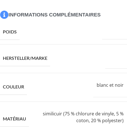
Matériau de remplissage : ressorts ensachés, mousse
Dimensions : 80 x 160 x 20 cm (l x L x H)
INFORMATIONS COMPLÉMENTAIRES
13000,0 g
POIDS
VIDAXL
HERSTELLER/MARKE
blanc et noir
COULEUR
similicuir (75 % chlorure de vinyle, 5 %
MATÉRIAU
coton, 20 % polyester)