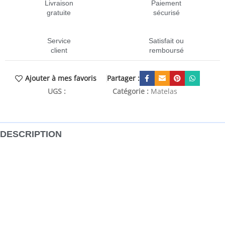
Livraison
Paiement
gratuite
sécurisé
Service
Satisfait ou
client
remboursé
Partager :
Ajouter à mes favoris
UGS :
CEN-4016542
Catégorie :
Matelas
DESCRIPTION
Ce matelas à ressorts ensachés pour enfants est conçu
pour vous apporter une sensation agréable et une
expérience de sommeil confortable à la maison. Longue
durée de vie et entretien facile : le similicuir est un
matériau très durable qui résiste aux taches, ce qui le rend
facile à nettoyer avec un chiffon humide. Sa surface lisse lui
confère un aspect élégant qui ressemble à celui du cuir