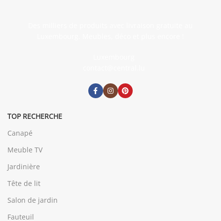
Des milliers de produits avec livraison gratuite au
Luxembourg. Meubles, déco et plus encore !
Luxembourg
contact@central.lu
TOP RECHERCHE
Canapé
Meuble TV
Jardinière
Tête de lit
Salon de jardin
Fauteuil