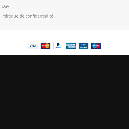
CGV
Politique de confidentialité
© Central Luxembourg | 2025
Central
Le mode maintenance est actif
Site will be available soon. Thank you for your patience!