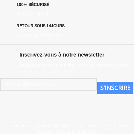
100% SÉCURISÉ
En toute sérénité
RETOUR SOUS 14JOURS
Satisfait ou remboursé
Inscrivez-vous à notre newsletter
Recevez en avant-première : promos, inspirations déco
et toutes nos nouveautés !
Des milliers de produits avec livraison gratuite au Luxembourg.
Meubles, déco et plus encore !