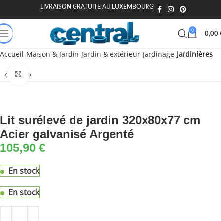
🏷️ 15€ dès 120€ - MOIEN15
LIVRAISON GRATUITE AU LUXEMBOURG
🏷️ 10€ dès 70€ - MOIEN10
0
0,00
🏷️ 5€ dès 35€ - MOIEN5
Accueil
Maison & Jardin
Jardin & extérieur
Jardinage
Jardinières
Agrandir
Lit surélevé de jardin 320x80x77 cm
Acier galvanisé Argenté
105,90
€
En stock
En stock