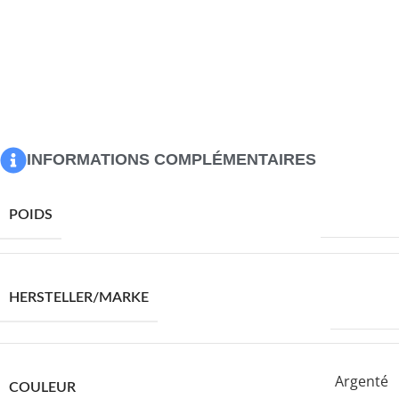
fleurs, des légumes, de petits arbres et même des herbes,
dans votre patio, cour, jardin et balcon.
Couleur : argenté
Matériau : acier galvanisé
Dimensions : 320 x 80 x 77 cm (L x l x H)
L’assemblage est requis
INFORMATIONS COMPLÉMENTAIRES
22500,0 g
POIDS
VIDAXL
HERSTELLER/MARKE
Argenté
COULEUR