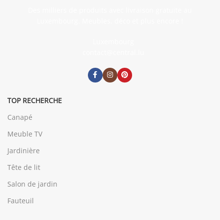
Des milliers de produits avec livraison gratuite au
Luxembourg. Meubles, déco et plus encore !
Luxembourg
contact@central.lu
TOP RECHERCHE
Canapé
Meuble TV
Jardinière
Tête de lit
Salon de jardin
Fauteuil