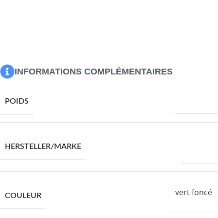
Hauteur du siège à partir du sol : 42-44 cm
Hauteur des accoudoirs à partir du sol : 58 cm
Capacité de charge maximale : 110 kg
L’assemblage est requis
Maximum 110 kg par siège.
INFORMATIONS COMPLÉMENTAIRES
21150,0 g
POIDS
VIDAXL
HERSTELLER/MARKE
vert foncé
COULEUR