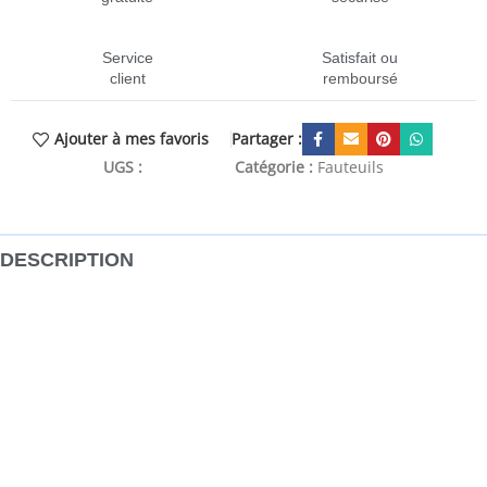
Service
Satisfait ou
client
remboursé
Partager :
Ajouter à mes favoris
UGS :
CEN-373580
Catégorie :
Fauteuils
DESCRIPTION
Asseyez-vous et détendez-vous dans ce fauteuil inclinable
très confortable ! Fonction d’inclinaison manuelle : ce
fauteuil inclinable est doté d’une poignée du côté droit.
Vous pouvez régler manuellement le repose-pieds et le
dossier dans n’importe quelle position selon votre confort
en tirant simplement sur la poignée. Cette fonction permet
une inclinaison maximale de 135 degrés. De plus, le dossier
peut revenir rapidement à sa position d’origine en tirant