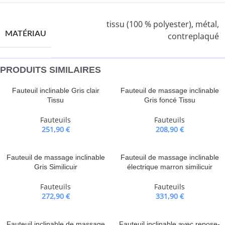
tissu (100 % polyester), métal,
MATÉRIAU
contreplaqué
PRODUITS SIMILAIRES
Fauteuil inclinable Gris clair
Fauteuil de massage inclinable
Tissu
Gris foncé Tissu
Fauteuils
Fauteuils
251,90
€
208,90
€
Fauteuil de massage inclinable
Fauteuil de massage inclinable
Gris Similicuir
électrique marron similicuir
Fauteuils
Fauteuils
272,90
€
331,90
€
Fauteuil inclinable de massage
Fauteuil inclinable avec repose-