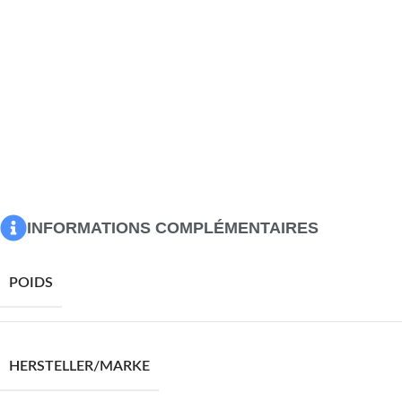
Options : massage sans chauffage
Type de massage : massage par vibrations par 6 points
Tension d’entrée : 5V c.c.
Courant d’entrée : 2A
Capacité de charge maximale : 110 kg
L’assemblage est requis
Maximum 110 kg par siège. Ce produit est alimenté par un c
source d’alimentation USB certifiée de 5 V n’est pas incluse
entraîner une surchauffe et endommager l’appareil, ainsi q
surchauffe et d’incendie.
INFORMATIONS COMPLÉMENTAIRES
POIDS
HERSTELLER/MARKE