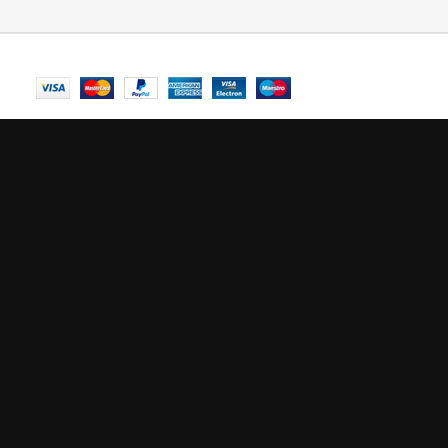
© Central Luxembourg | 2025
Central
En stock
AJOUTER AU PANIER
mode maintenance est a
Site will be available soon. Thank you for your patience!