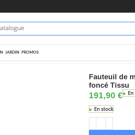
 dès 70€ - MOIEN10
🏷️ 5€ dès 35€ - MOIEN5
IN
JARDIN
PROMOS
uteuils
Fauteuil de massage inclinable Gris foncé Tissu
Fauteuil de m
foncé Tissu
En 
191,90
€
En stock