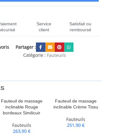
Paiement
Service
Satisfait ou
sécurisé
client
remboursé
Partager :
voris
CEN-371764
Catégorie :
Fauteuils
ES
Fauteuil de massage
Fauteuil de massage
inclinable Rouge
inclinable Crème Tissu
bordeaux Similicuir
Fauteuils
Fauteuils
251,90
€
263,90
€