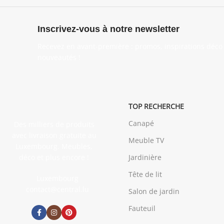
Inscrivez-vous à notre newsletter
Recevez en avant-première : promos, inspirations déco 
nouveautés !
TOP RECHERCHE
Canapé
Des milliers de produits
avec livraison gratuite au
Meuble TV
Luxembourg. Meubles,
déco et plus encore !
Jardinière
Tête de lit
Luxembourg
contact@central.lu
Salon de jardin
Fauteuil