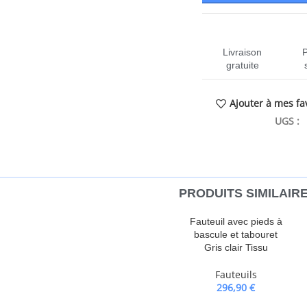
Livraison
gratuite
Ajouter à mes fa
UGS :
PRODUITS SIMILAIR
de massage très confortable !
Fauteuil avec pieds à
doté d’une poignée du côté droit.
bascule et tabouret
sier dans n’importe quelle
Gris clair Tissu
oignée. Cette fonction permet une
Fauteuils
t revenir rapidement à sa position
296,90
€
ibration : les 6 points de massage