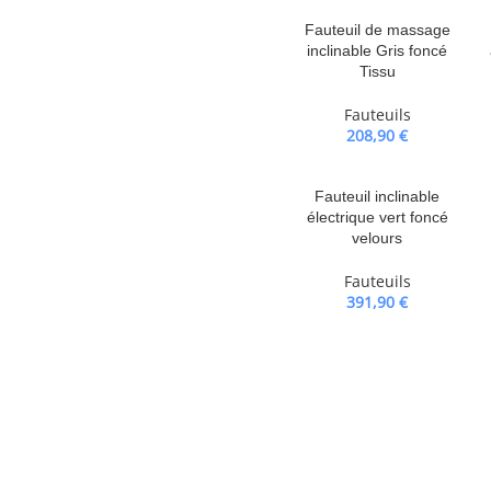
ciblé. De plus, la télécommande
massage. La fonction de massage
Fauteuil de massage
inclinable Gris foncé
ntation USB 5V certifiée n’est pas
Tissu
 et les larges accoudoirs bien
onfortable et chaleureuse, vous
Fauteuils
s. Le tissu présente un aspect
208,90
€
atique : ce fauteuil est doté d’une
os objets essentiels à portée de
Fauteuil inclinable
fre une structure solide et une
électrique vert foncé
rable.
velours
Fauteuils
391,90
€