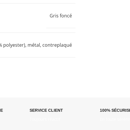
Gris foncé
 % polyester), métal, contreplaqué
NE
SERVICE CLIENT
100% SÉCURIS
Toujours réactif
En toute séréni