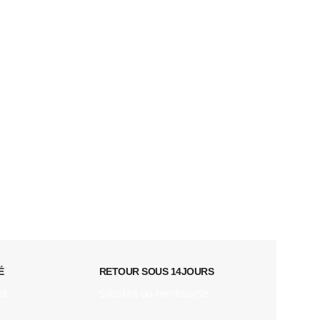
É
RETOUR SOUS 14JOURS
té
Satisfait ou remboursé