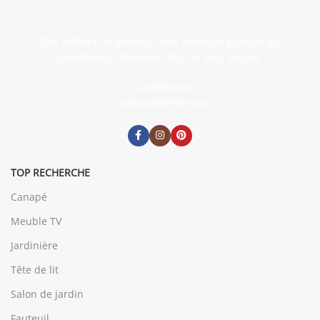
Des milliers de produits avec livraison gratuite au
Luxembourg. Meubles, déco et plus encore !
Luxembourg
contact@central.lu
TOP RECHERCHE
Canapé
Meuble TV
Jardinière
Tête de lit
Salon de jardin
Fauteuil