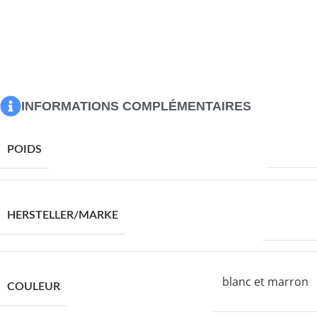
Lavage en machine à chaud, pas de javel, séchage à basse
température
Standard 100 par OEKO-TEX
La livraison contient :
1 x housse de couette
2 x taie d’oreiller
INFORMATIONS COMPLÉMENTAIRES
640,0 g
POIDS
VIDAXL
HERSTELLER/MARKE
blanc et marron
COULEUR