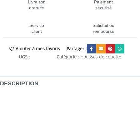
Livraison
Paiement
gratuite
sécurisé
Service
Satisfait ou
client
remboursé
Partager :
Ajouter à mes favoris
UGS :
CEN-136403
Catégorie :
Housses de couette
DESCRIPTION
Cet ensemble de housse de couette est doux et
confortable, ajoutant une touche agréable à votre
chambre à coucher. Matériau confortable : cet ensemble
de literie est fait de 100 % coton, un matériau facile à
entretenir, doux et confortable.Look élégant : cette housse
de couette est à la fois agréable au toucher et esthétique,
avec une texture supplémentaire pour donner à votre