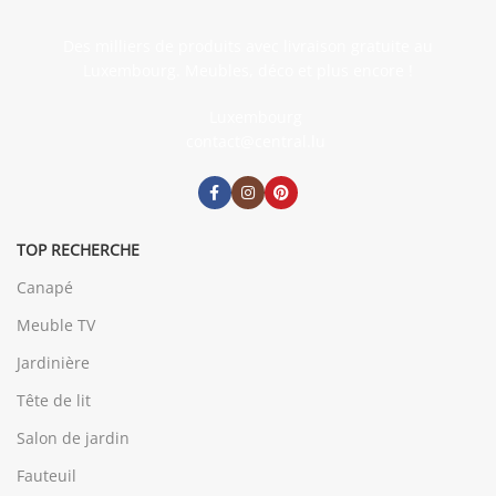
Des milliers de produits avec livraison gratuite au
Luxembourg. Meubles, déco et plus encore !
Luxembourg
contact@central.lu
TOP RECHERCHE
Canapé
Meuble TV
Jardinière
Tête de lit
Salon de jardin
Fauteuil