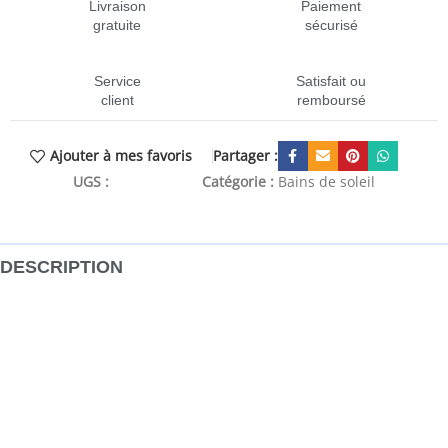
Livraison
Paiement
gratuite
sécurisé
Service
Satisfait ou
client
remboursé
Partager :
Ajouter à mes favoris
UGS :
CEN-3120443
Catégorie :
Bains de soleil
DESCRIPTION
Ces chaises de terrasse en bois classiques avec table sont
un supplément pratique et élégant à votre jardin, patio et
terrasse. Bois d’acacia massif : l’ensemble de meubles de
jardin est en bois d’acacia massif. Le bois d’acacia solide est
un beau matériau naturel. Le bois d’acacia un bois dur
tropical, qui est dense, robuste et durable.Matériau
résistant à l’eau : grâce au tissu textilène résistant à l’eau et