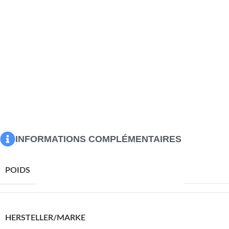
Dimensions totales (pliées) : 46 x 5,5 x 62 cm (l x P x H)
Chaise :
Couleur du tissu : noir
Matériau : bois d’acacia massif avec finition à l’huile, tissu
textilène
Dimensions totales : 141 x 57,5 x 92 cm (L x l x H)
Dossier réglable
Design pliable
Avec repose-pied
La livraison contient :
2 x chaise longue
1 x table
INFORMATIONS COMPLÉMENTAIRES
28100,0 g
POIDS
VIDAXL
HERSTELLER/MARKE