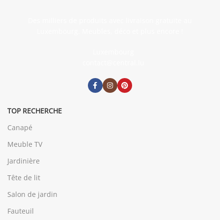
Des milliers de produits avec livraison gratuite au
Luxembourg. Meubles, déco et plus encore !
Luxembourg
contact@central.lu
TOP RECHERCHE
Canapé
Meuble TV
Jardinière
Tête de lit
Salon de jardin
Fauteuil