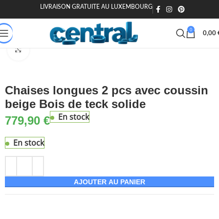
LIVRAISON GRATUITE AU LUXEMBOURG
🎁 20€ offerts dès 200€ - Code : MOIEN20
🏷️ 15€ dès 120€ - MOIEN
0
0,00
aison & Jardin
Jardin & extérieur
Mobilier de jardin
Bains de soleil
Agrandir
Chaises longues 2 pcs avec coussin
beige Bois de teck solide
En stock
779,90
€
En stock
AJOUTER AU PANIER