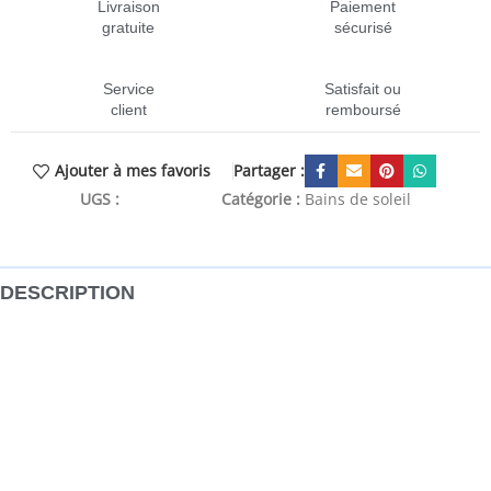
Livraison
Paiement
gratuite
sécurisé
Service
Satisfait ou
client
remboursé
Partager :
Ajouter à mes favoris
UGS :
CEN-3073189
Catégorie :
Bains de soleil
DESCRIPTION
chaise longue, chaises longues, chaise longue en bois,
chaises longues en bois, lit de salon, lits de salon, transat,
transats, lit de repos, lits de repos, lit de repos d’extérieur,
lits de repos d’extérieur Fabriquée en bois dur de teck
extrêmement durable, cette pièce de meuble en teck a été
chevronnée, séchée au four puis finement poncée pour lui
donner un aspect très lisse. Le bois de teck est connu pour