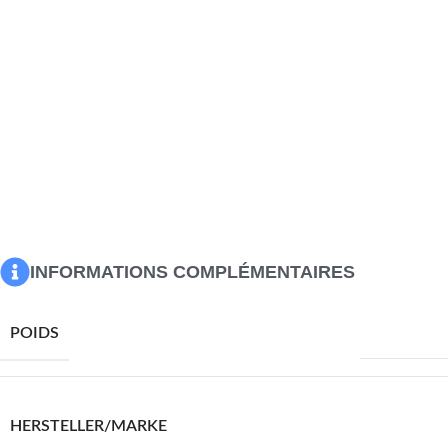
Matériau du coussin : tissu (100 % polyester)
Dimensions de la chaise longue : 195 x 59,5 cm (L x l)
Largeur du siège : 51,5 cm
Hauteur d’assise depuis le sol : 35 cm
Hauteur des accoudoirs à partir du sol : 52,5 cm
Hauteur du dossier : 82,5 cm
Dimensions du coussin : 200 x 50 x 3 cm (L x l x é)
Dossier réglable en 4 positions
L’assemblage est requis
La livraison contient :
2 x chaise longue
2 x coussin
INFORMATIONS COMPLÉMENTAIRES
42620,0 g
POIDS
VIDAXL
HERSTELLER/MARKE