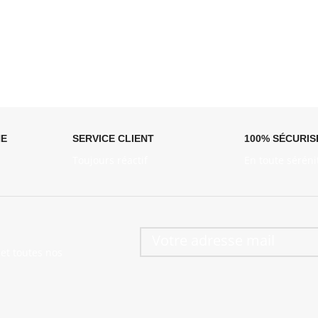
NE
SERVICE CLIENT
100% SÉCURIS
Toujours réactif
En toute séréni
et toutes nos