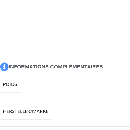
Matériau : acier enduit de poudre, PVC
Dimensions : 69 x 61 x 94 cm (l x P x H)
Capacité de charge maximale : 120 kg
Comprend appuie-tête rembourré
Conception pliante
Assemblage requis : non
La livraison contient :
2 x chaise longue
Maximum 110 kg par siège.
INFORMATIONS COMPLÉMENTAIRES
POIDS
HERSTELLER/MARKE