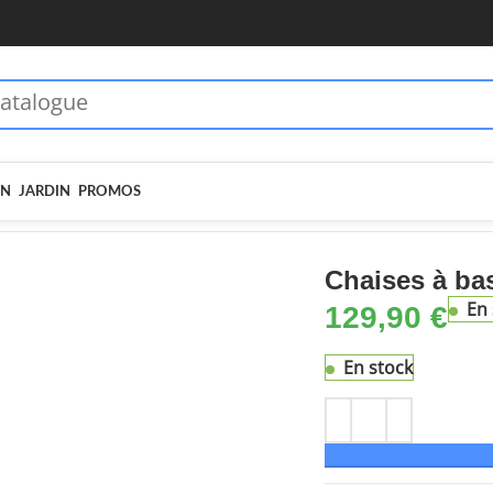
 dès 70€ - MOIEN10
🏷️ 5€ dès 35€ - MOIEN5
IN
JARDIN
PROMOS
 de soleil
Chaises à bascule lot de 2 Acier Rose
Chaises à bas
En 
129,90
€
En stock