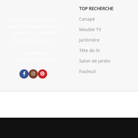
TOP RECHERCHE
Canapé
Des milliers de produits
avec livraison gratuite au
Meuble TV
Luxembourg. Meubles,
déco et plus encore !
Jardinière
Tête de lit
Luxembourg
contact@central.lu
Salon de jardin
Fauteuil