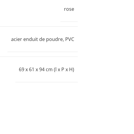
rose
acier enduit de poudre, PVC
69 x 61 x 94 cm (l x P x H)