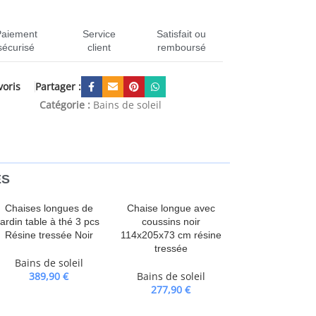
Paiement
Service
Satisfait ou
sécurisé
client
remboursé
Partager :
voris
-310341
Catégorie :
Bains de soleil
ES
Chaises longues de
Chaise longue avec
jardin table à thé 3 pcs
coussins noir
Résine tressée Noir
114x205x73 cm résine
tressée
Bains de soleil
389,90
€
Bains de soleil
277,90
€