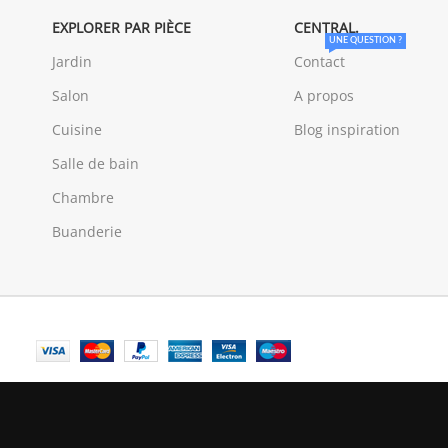
EXPLORER PAR PIÈCE
CENTRAL.
UNE QUESTION ?
Jardin
Contact
Salon
A propos
Cuisine
Blog inspiration
Salle de bain
Chambre
Buanderie
© Central Luxembourg | 2025