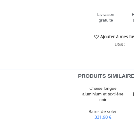
Livraison
gratuite
Ajouter à mes fa
UGS :
CEN
PRODUITS SIMILAIR
t. Les chaises de jardin
Chaise longue
e, ce qui les rend robustes et à
aluminium et textilène
et confortable. Grâce à leur
noir
 facilement rangées lorsqu’elles ne
Bains de soleil
qu’elles puissent être déplacées
331,90
€