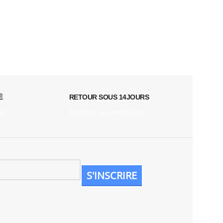
É
RETOUR SOUS 14JOURS
té
Satisfait ou remboursé