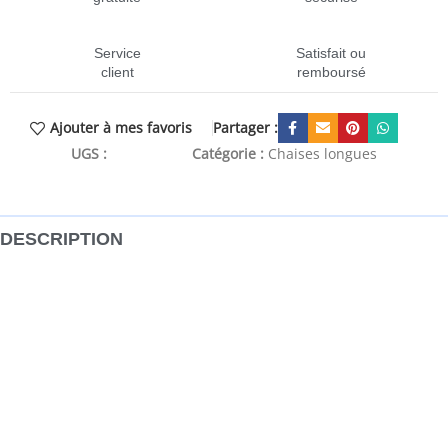
Service
Satisfait ou
client
remboursé
Partager :
Ajouter à mes favoris
UGS :
CEN-352808
Catégorie :
Chaises longues
DESCRIPTION
Si vous cherchez à créer un coin détente pour une
personne dans votre maison, cette chaise longue inclinable
est un excellent choix. Chaise longue multifonctionnelle : la
chaise longue est un choix judicieux pour les espaces
limités. Elle offre trois positions convertibles pour
s’asseoir, se prélasser et dormir. Elle peut donc être une
chaise longue inclinable confortable pour un usage
quotidien ou un lit temporaire pour les invités.Expérience