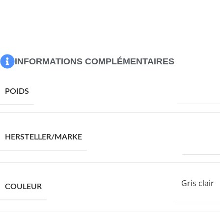
L’assemblage est requis
Maximum 110 kg par siège. Soyez conscient du risque de
feux ouverts et d’autres sources de forte chaleur à
proximité du produit.
INFORMATIONS COMPLÉMENTAIRES
14150,0 g
POIDS
VIDAXL
HERSTELLER/MARKE
Gris clair
COULEUR