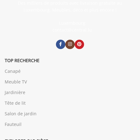
Des milliers de produits avec livraison gratuite au
Luxembourg. Meubles, déco et plus encore !
Luxembourg
contact@central.lu
TOP RECHERCHE
Canapé
Meuble TV
Jardinière
Tête de lit
Salon de jardin
Fauteuil