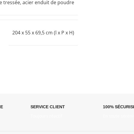
e tressée, acier enduit de poudre
204 x 55 x 69,5 cm (l x P x H)
NE
SERVICE CLIENT
100% SÉCURIS
Toujours réactif
En toute séréni