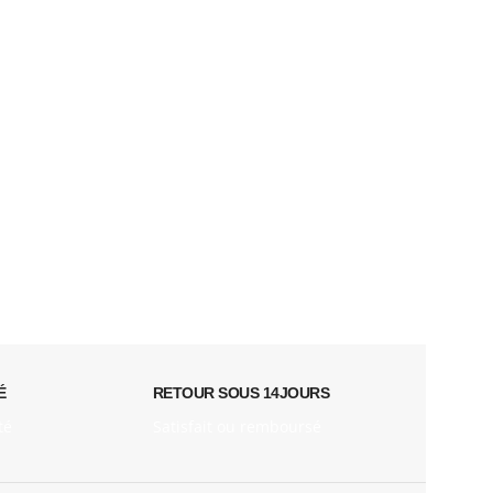
É
RETOUR SOUS 14JOURS
té
Satisfait ou remboursé