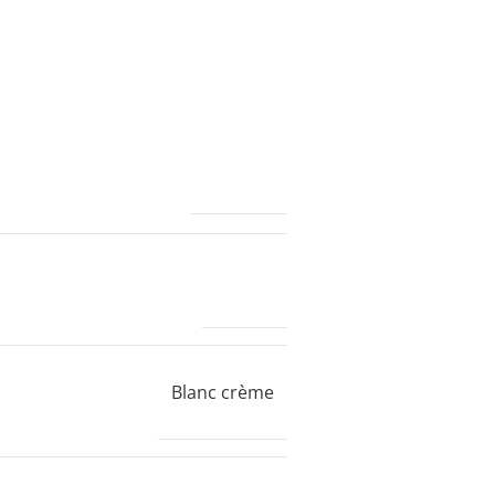
18800,0 g
VIDAXL
Blanc crème