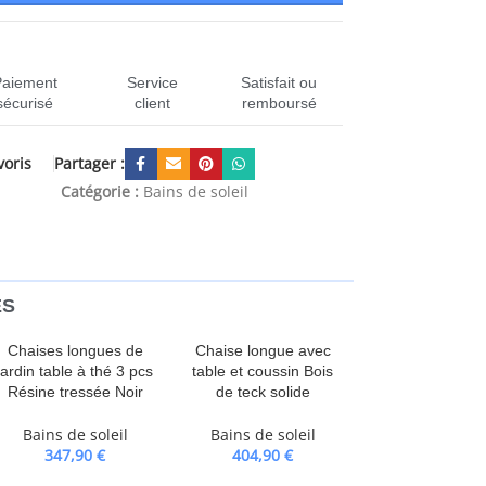
Paiement
Service
Satisfait ou
sécurisé
client
remboursé
Partager :
voris
-368326
Catégorie :
Bains de soleil
ES
Chaises longues de
Chaise longue avec
jardin table à thé 3 pcs
table et coussin Bois
Résine tressée Noir
de teck solide
Bains de soleil
Bains de soleil
347,90
€
404,90
€