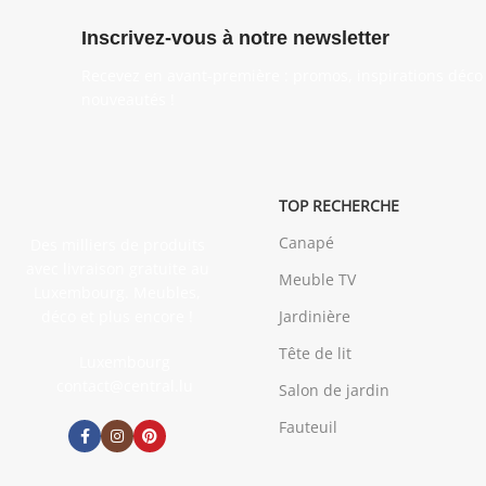
Inscrivez-vous à notre newsletter
Recevez en avant-première : promos, inspirations déco 
nouveautés !
TOP RECHERCHE
Canapé
Des milliers de produits
avec livraison gratuite au
Meuble TV
Luxembourg. Meubles,
déco et plus encore !
Jardinière
Tête de lit
Luxembourg
contact@central.lu
Salon de jardin
Fauteuil