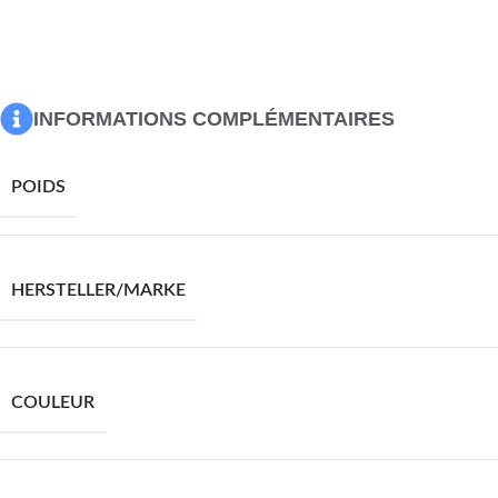
La livraison contient :
1 x chaise longue
1 x coussin d’assise avec housse amovible et lavable
4 x coussin de dossier
INFORMATIONS COMPLÉMENTAIRES
POIDS
HERSTELLER/MARKE
COULEUR