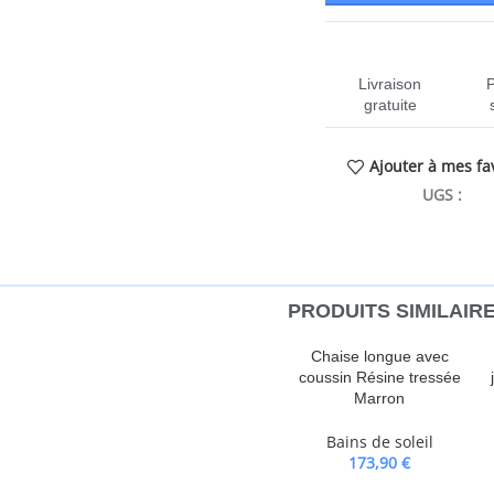
Livraison
gratuite
Ajouter à mes fa
UGS :
CEN
PRODUITS SIMILAIR
le chaise longue ! Matériau durable
Chaise longue avec
rotin, est un matériau synthétique
coussin Résine tressée
turel. Il est léger, facile à
Marron
 en raison de sa durabilité et de
Bains de soleil
assise confortable : ce mobilier
173,90
€
’assise confortable. Housse