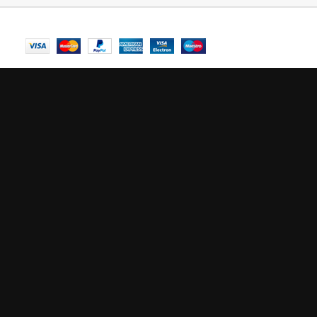
© Central Luxembourg | 2025
Central
En stock
AJOUTER AU PANIER
mode maintenance est a
Site will be available soon. Thank you for your patience!