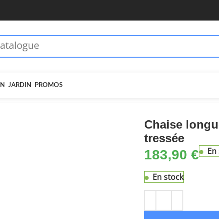
 dès 70€ - MOIEN10
🏷️ 5€ dès 35€ - MOIEN5
IN
JARDIN
PROMOS
 de soleil
Chaise longue avec coussins noir résine tressée
Chaise longu
tressée
En 
183,90
€
En stock