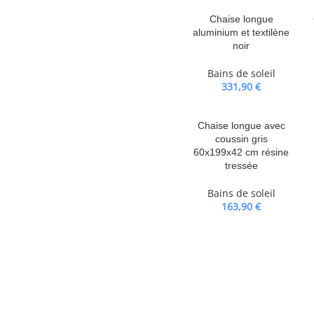
usse amovible pour un lavage et un
érieur restent beaux, nous vous
Chaise longue
aluminium et textilène
ble.
noir
Bains de soleil
331,90
€
Chaise longue avec
coussin gris
60x199x42 cm résine
tressée
Bains de soleil
163,90
€