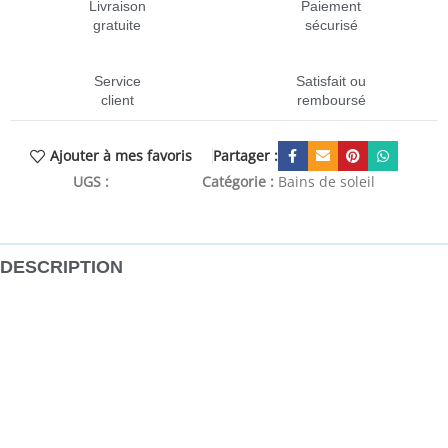
Livraison
Paiement
gratuite
sécurisé
Service
Satisfait ou
client
remboursé
Partager :
Ajouter à mes favoris
UGS :
CEN-3063009
Catégorie :
Bains de soleil
DESCRIPTION
Cette chaise longue classique en bois avec un design à
lattes attrayant, ajoute une touche de charme rustique à
votre jardin, patio, terrasse de la piscine ou tout espace
extérieur. Fabriquée en bois dur de teck extrêmement
durable, cette pièce de meuble en teck a été chevronnée,
séchée au four puis finement poncée pour lui donner un
aspect très lisse. Le bois de teck est connu pour sa