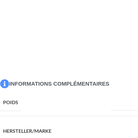
Matériau du coussin : tissu (100 % polyester)
Dimensions de la chaise longue : 195 x 59,5 cm (L x l)
Largeur du siège : 51,5 cm
Hauteur d’assise depuis le sol : 35 cm
Hauteur des accoudoirs à partir du sol : 52,5 cm
Hauteur du dossier : 82,5 cm
Dimensions du coussin : 200 x 50 x 3 cm (L x l x é)
Dossier réglable en 4 positions
L’assemblage est requis
La livraison contient :
1 x chaise longue
1 x coussin
INFORMATIONS COMPLÉMENTAIRES
21310,0 g
POIDS
VIDAXL
HERSTELLER/MARKE