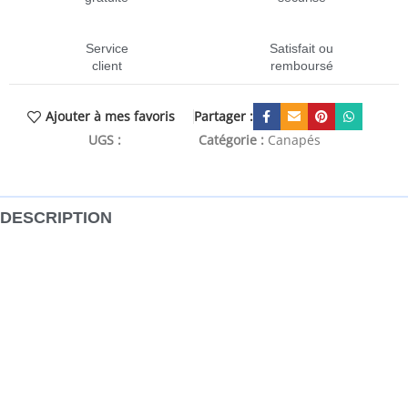
Service
Satisfait ou
client
remboursé
Partager :
Ajouter à mes favoris
UGS :
CEN-288703
Catégorie :
Canapés
DESCRIPTION
Notre canapé à 2 places est conçu pour une expérience
d’assise incroyable et répond parfaitement à vos besoins.
Ce canapé est rembourré en tissu doux au toucher et
dispose de coussins bien rembourrés, offrant un espace
confortable pour vous détendre. Le cadre en bois assure le
support et la stabilité de toute la construction.
Couleur : gris clair
Matériau : tissu (100 % polyester), bois de pin massif, bois d’hévéa