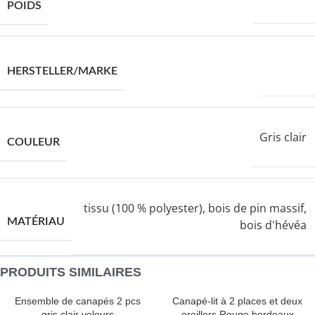
22000,0 g
POIDS
VIDAXL
HERSTELLER/MARKE
Gris clair
COULEUR
tissu (100 % polyester), bois de pin massif,
MATÉRIAU
bois d'hévéa
PRODUITS SIMILAIRES
Ensemble de canapés 2 pcs
Canapé-lit à 2 places et deux
gris clair velours
oreillers Rouge bordeaux