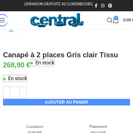
LIVRAISON GRATUITE AU LUXEMBOURG
🎁 20€ offerts dès 200€ - Code : MOIEN20
🏷️ 15€ dès 120€ - MOIEN
0
0,00
Accueil
Maison & Jardin
Canapé & Fauteuil
Canapés
Agrandir
Canapé à 2 places Gris clair Tissu
En stock
268,90
€
En stock
AJOUTER AU PANIER
Livraison
Paiement
gratuite
sécurisé