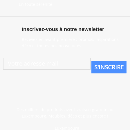
En toute sérénité
Inscrivez-vous à notre newsletter
Recevez en avant-première : promos, inspirations
déco et toutes nos nouveautés !
Des milliers de produits avec livraison gratuite au
Luxembourg. Meubles, déco et plus encore !
Luxembourg