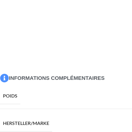
bibliothèque est facile à assembler.
Couleur : Blanc
Matériau : bois d’ingénierie
Dimensions : 36 x 30 x 171 cm (l x P x H)
Avec 4 étagères ouvertes et 2 tiroirs
L’assemblage est requis
ATTENTION:
afin d’éviter qu’il ne bascule, ce produit doit être utili
fourni.
Veuillez noter :
Les vis et les chevilles pour l’intérieur du mur ne s
des vis et des chevilles adaptées à vos murs. Si vous n’êtes pas s
professionnel. Lisez et suivez attentivement chaque étape de l’inst
INFORMATIONS COMPLÉMENTAIRES
POIDS
HERSTELLER/MARKE