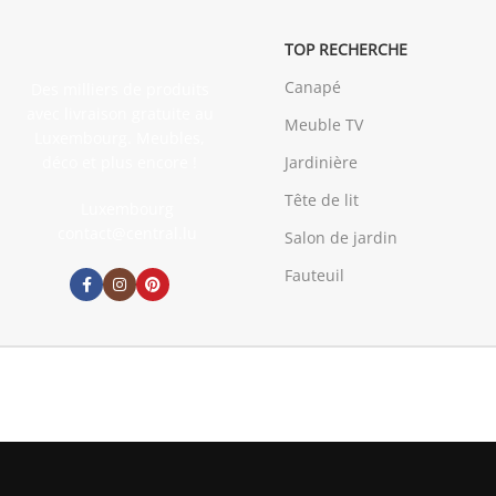
TOP RECHERCHE
Canapé
Des milliers de produits
avec livraison gratuite au
Meuble TV
Luxembourg. Meubles,
déco et plus encore !
Jardinière
Tête de lit
Luxembourg
contact@central.lu
Salon de jardin
Fauteuil