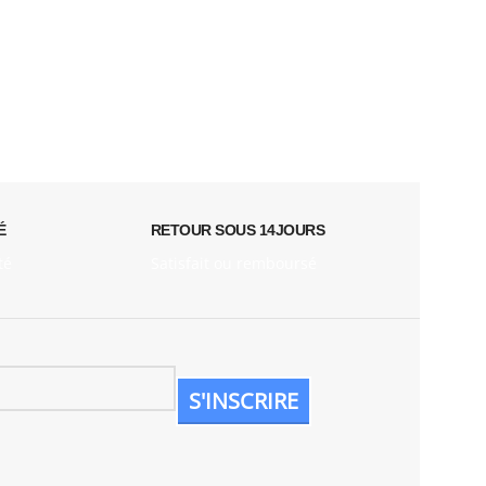
É
RETOUR SOUS 14JOURS
té
Satisfait ou remboursé