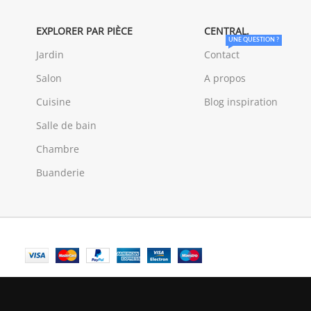
EXPLORER PAR PIÈCE
CENTRAL.
UNE QUESTION ?
Jardin
Contact
Salon
A propos
Cuisine
Blog inspiration
Salle de bain
Chambre
Buanderie
© Central Luxembourg | 2025