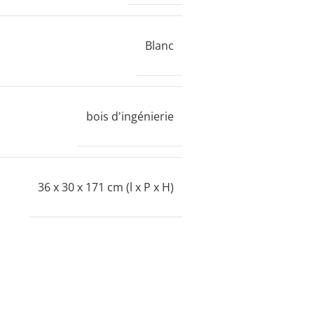
Blanc
bois d'ingénierie
36 x 30 x 171 cm (l x P x H)