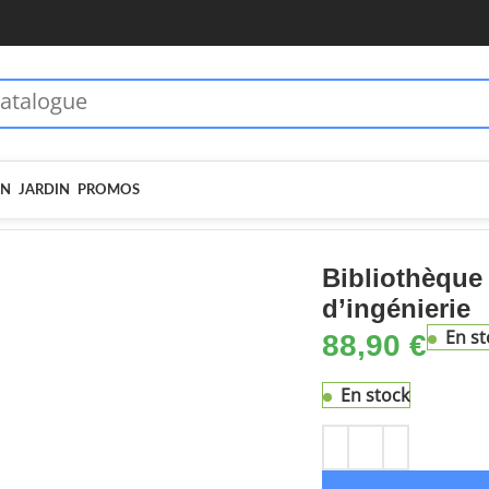
 dès 70€ - MOIEN10
🏷️ 5€ dès 35€ - MOIEN5
IN
JARDIN
PROMOS
que Blanc 36x30x171 cm Bois d’ingénierie
Bibliothèque
d’ingénierie
En st
88,90
€
En stock