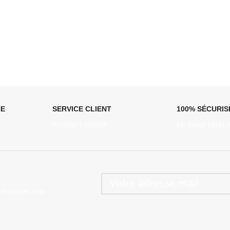
NE
SERVICE CLIENT
100% SÉCURIS
Toujours réactif
En toute séréni
et toutes nos