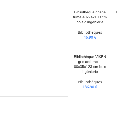
Bibliothèque chêne
fumé 40x24x109 cm
bois d’ingénierie
Bibliothèques
46,90
€
sé avec le dispositif de fixation murale
ont pas incluses. Recherchez et utilisez
ûr, demandez conseil à un
Bibliothèque VIKEN
gris anthracite
ruction.
60x35x123 cm bois
ingénierie
Bibliothèques
25000,0 g
136,90
€
VIDAXL