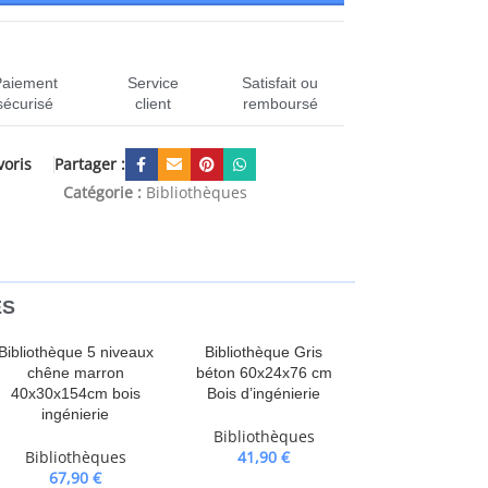
Paiement
Service
Satisfait ou
sécurisé
client
remboursé
Partager :
voris
N-802867
Catégorie :
Bibliothèques
ES
Bibliothèque 5 niveaux
Bibliothèque Gris
chêne marron
béton 60x24x76 cm
40x30x154cm bois
Bois d’ingénierie
ingénierie
Bibliothèques
Bibliothèques
41,90
€
67,90
€