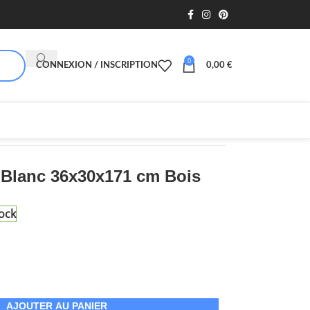
0
CONNEXION / INSCRIPTION
0,00
€
 Blanc 36x30x171 cm Bois
ock
AJOUTER AU PANIER