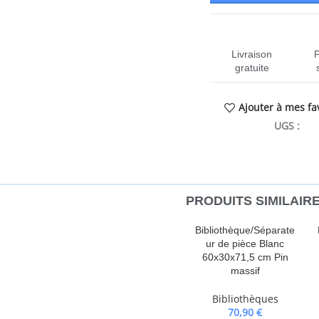
Livraison
gratuite
Ajouter à mes fa
UGS :
CE
PRODUITS SIMILAIR
hèque permet de l’adapter à la
Bibliothèque/Séparate
ation de votre maison et ajoute un
ur de pièce Blanc
re est fabriquée en bois
60x30x71,5 cm Pin
étagères et 2 tiroirs, la
massif
er vos magazines et livres bien
Bibliothèques
yer avec un chiffon humide. La
70,90
€