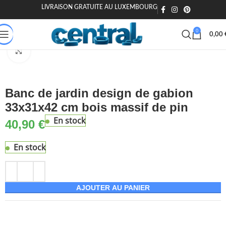
LIVRAISON GRATUITE AU LUXEMBOURG
🎁 20€ offerts dès 200€ - Code : MOIEN20
🏷️ 15€ dès 120€ - MOIEN
0
0,00
ison & Jardin
Jardin & extérieur
Mobilier de jardin
Bancs de jardin
Agrandir
Banc de jardin design de gabion
33x31x42 cm bois massif de pin
En stock
40,90
€
En stock
AJOUTER AU PANIER