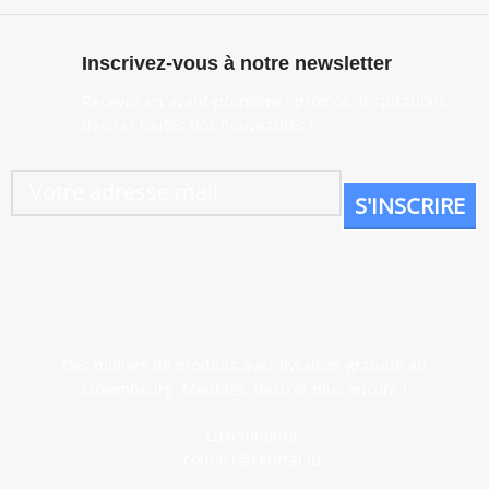
Inscrivez-vous à notre newsletter
Recevez en avant-première : promos, inspirations
déco et toutes nos nouveautés !
Des milliers de produits avec livraison gratuite au
Luxembourg. Meubles, déco et plus encore !
Luxembourg
contact@central.lu