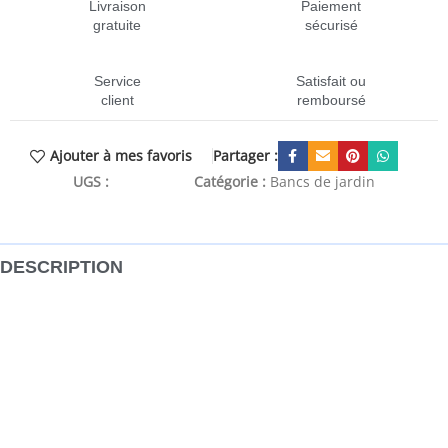
Livraison
Paiement
gratuite
sécurisé
Service
Satisfait ou
client
remboursé
Partager :
Ajouter à mes favoris
UGS :
CEN-834326
Catégorie :
Bancs de jardin
DESCRIPTION
Créez votre propre espace extérieur avec ce banc de jardin
! Ce banc de jardin attirera tous les regards dans votre
espace de vie extérieur. Bois de pin massif : ce dessus de
siège de jardin est fabriqué en bois de pin massif pour plus
de durabilité. Le bois de pin massif est un matériau naturel
magnifique. Il a un grain droit et les nœuds donnent au
matériau son aspect caractéristique et rustique.Base