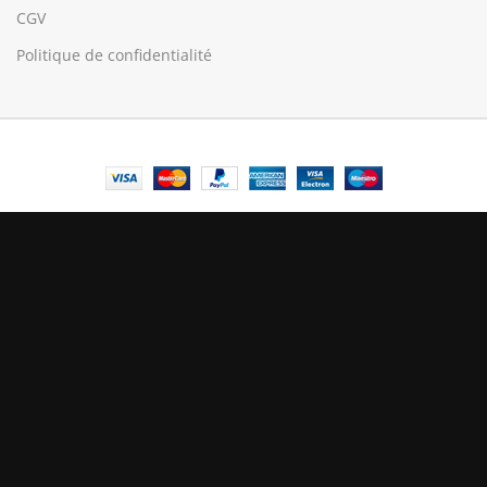
CGV
Politique de confidentialité
© Central Luxembourg | 2025
Central
Le mode maintenance est actif
Site will be available soon. Thank you for your patience!