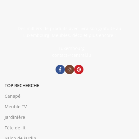
Des milliers de produits avec livraison gratuite au
Luxembourg. Meubles, déco et plus encore !
Luxembourg
contact@central.lu
TOP RECHERCHE
Canapé
Meuble TV
Jardinière
Tête de lit
Salon de jardin