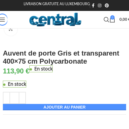
LIVRAISON GRATUITE AU LUXEMBOURG
🎁 20€ offerts dès 200€ - Code : MOIEN20
🏷️ 15€ dès 120€ - MOIEN
0
0,00
son & Jardin
Jardin & extérieur
Mobilier de jardin
Stores extérieurs
Agrandir
Auvent de porte Gris et transparent
400×75 cm Polycarbonate
En stock
113,90
€
En stock
AJOUTER AU PANIER