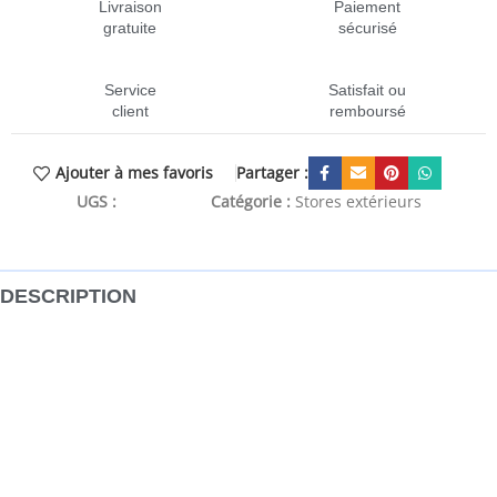
Livraison
Paiement
gratuite
sécurisé
Service
Satisfait ou
client
remboursé
Partager :
Ajouter à mes favoris
UGS :
CEN-153598
Catégorie :
Stores extérieurs
DESCRIPTION
Cet auvent de porte exquis et de haute qualité est une
solution facile pour protéger votre porte de la pluie, de la
neige, de la grêle ou d’autres intempéries. Matériau
durable : les feuilles de polycarbonate creuses de l’auvent
de porte d’entrée sont incroyablement durables,
résistantes aux intempéries et à la corrosion.Cadre
robuste : la construction solide avec des supports ABS