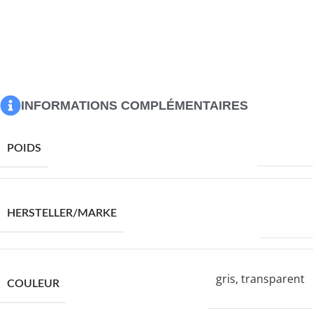
Les enfants doivent être surveillés pour s’assurer qu’ils ne
jouent pas avec l’appareil. Gardez les enfants éloignés de la
zone d’assemblage. Avertissement : lisez attentivement les
instructions avant d’utiliser l’appareil et conservez-les pour
toute référence ultérieure.
INFORMATIONS COMPLÉMENTAIRES
8580,0 g
POIDS
VIDAXL
HERSTELLER/MARKE
gris, transparent
COULEUR