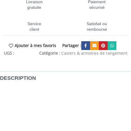
Livraison
Paiement
gratuite
sécurisé
Service
Satisfait ou
client
remboursé
Partager :
Ajouter à mes favoris
UGS :
CEN-812478
Catégorie :
Casiers & armoires de rangement
DESCRIPTION
Cette armoire suspendue est destinée à optimiser l’espace
mural et à décorer votre maison ! Matériau robuste : le
bois d’ingénierie est d’une qualité exceptionnelle avec une
surface lisse et présente également résistance, stabilité et
résistance à l’humidité.Grand espace de rangement :
l’armoire de rangement a 1 porte, offrant un grand espace
de rangement pour garder vos essentiels quotidiens bien