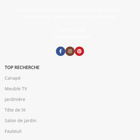
Des milliers de produits avec livraison gratuite au
Luxembourg. Meubles, déco et plus encore !
Luxembourg
contact@central.lu
TOP RECHERCHE
Canapé
Meuble TV
Jardinière
Tête de lit
Salon de jardin
Fauteuil