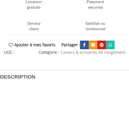
Livraison
Paiement
gratuite
sécurisé
Service
Satisfait ou
client
remboursé
Partager :
Ajouter à mes favoris
UGS :
CEN-247098
Catégorie :
Casiers & armoires de rangement
DESCRIPTION
Apportez une touche de style naturel à votre salle de bain
ou à d’autres pièces avec notre armoire de rangement en
bois ! L’armoire de rangement, en bois de noyer massif et
contreplaqué, est stable, durable et esthétique. L’étagère
de rangement à 2 niveaux est équipée d’une armoire avec
porte en lattes pour ranger et aérer vos objets. Cette
armoire de rangement en bois pour salle de bain s’adapte