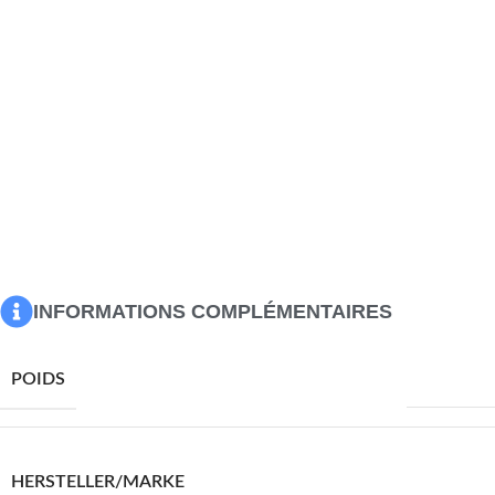
parfaitement à votre décoration intérieure et constitue
une solution de rangement pratique. L’armoire de
rangement est facile à assembler. Remarque : le bois est
un produit naturel, les couleurs peuvent donc varier d’un
lot à l’autre ; la livraison est aléatoire.
Matériau : bois de noyer massif et contreplaqué
Dimensions : 39,5 x 35,5 x 86 cm (L x l x H)
Capacité de charge maximale (totale) : 20 kg
Capacité de charge maximale par étagère : 7 kg
ATTENTION : afin d’éviter qu’il ne bascule, ce produit doit être
utilisé avec le dispositif de fixation murale fourni
INFORMATIONS COMPLÉMENTAIRES
5650,0 g
POIDS
VIDAXL
HERSTELLER/MARKE