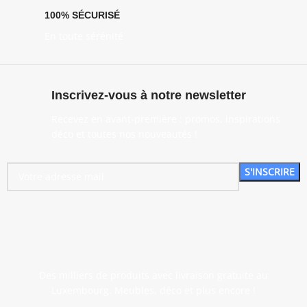
100% SÉCURISÉ
En toute sérénité
Inscrivez-vous à notre newsletter
Recevez en avant-première : promos, inspirations
déco et toutes nos nouveautés !
Des milliers de produits avec livraison gratuite au
Luxembourg. Meubles, déco et plus encore !