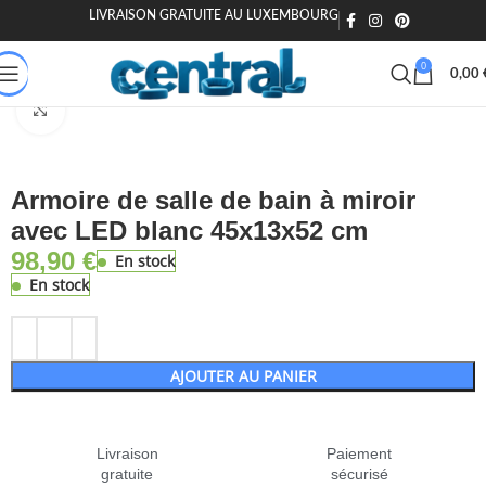
LIVRAISON GRATUITE AU LUXEMBOURG
0
0,00
Accueil
Maison & Jardin
Salle de bain
Meubles-lavabos
Agrandir
Armoire de salle de bain à miroir
avec LED blanc 45x13x52 cm
98,90
€
En stock
En stock
AJOUTER AU PANIER
Livraison
Paiement
gratuite
sécurisé