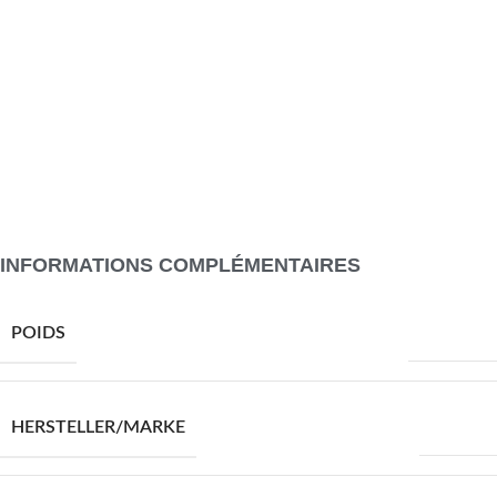
Puissance : max. 10 W
Interface USB
Avec étagères fixes
Avec un bouton interrupteur
L’assemblage est requis
Veuillez noter qu’il convient d’utiliser uniquement une entrée
certifiée DC 5V. Une tension plus élevée peut entraîner une
surchauffe et endommager l’appareil, ainsi qu’un risque potentiel
de surchauffe et d’incendie.
INFORMATIONS COMPLÉMENTAIRES
8000,0 g
POIDS
VIDAXL
HERSTELLER/MARKE