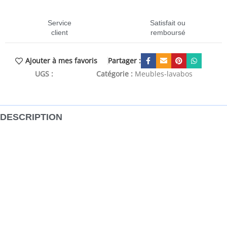
Service
Satisfait ou
client
remboursé
Partager :
Ajouter à mes favoris
UGS :
CEN-357965
Catégorie :
Meubles-lavabos
DESCRIPTION
L’armoire de salle de bain à miroir présente un design épuré qui
allie fonctionnalité et style, ce qui en fait un complément parfait à
tout décor de salle de bain. Matériau durable : le bois d’ingénierie
est d’une qualité exceptionnelle avec une surface lisse et présente
également résistance, stabilité et résistance à l’humidité.
Fabriquée en bois d’ingénierie, l’armoire de toilette à miroir est
facile à nettoyer.Ample espace de rangement : avec ses multiples
étagères, l’armoire de salle de bain avec miroir offre un espace de
rangement pratique pour organiser et garder vos articles de